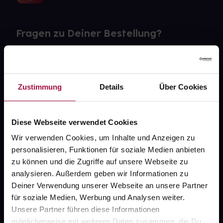
Fragen zu Deiner Bestellung?
Kontakt
FAQ
Zustimmung
Details
Über Cookies
Widerrufsformular
Diese Webseite verwendet Cookies
Wir verwenden Cookies, um Inhalte und Anzeigen zu
personalisieren, Funktionen für soziale Medien anbieten
gesund.de
zu können und die Zugriffe auf unsere Webseite zu
analysieren. Außerdem geben wir Informationen zu
Über uns
Deiner Verwendung unserer Webseite an unsere Partner
Karriere
für soziale Medien, Werbung und Analysen weiter.
Unsere Partner führen diese Informationen
Newsletter
möglicherweise mit weiteren Daten zusammen, die Du