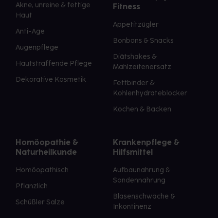
Akne, unreine & fettige
Fitness
Haut
Appetitzügler
Anti-Age
Bonbons & Snacks
Augenpflege
Diätshakes &
Hautstraffende Pflege
Mahlzeitenersatz
Dekorative Kosmetik
Fettbinder &
Kohlenhydrateblocker
Kochen & Backen
Homöopathie &
Krankenpflege &
Naturheilkunde
Hilfsmittel
Homöopathisch
Aufbaunahrung &
Sondennahrung
Pflanzlich
Blasenschwäche &
Schüßler Salze
Inkontinenz