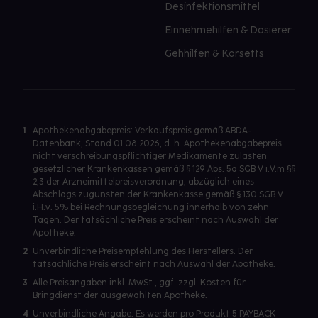
Desinfektionsmittel
Einnehmehilfen & Dosierer
Gehhilfen & Korsetts
1
Apothekenabgabepreis: Verkaufspreis gemäß ABDA-
Datenbank, Stand 01.08.2026, d. h. Apothekenabgabepreis
nicht verschreibungspflichtiger Medikamente zulasten
gesetzlicher Krankenkassen gemäß § 129 Abs. 5a SGB V i.V.m §§
2,3 der Arzneimittelpreisverordnung, abzüglich eines
Abschlags zugunsten der Krankenkasse gemäß § 130 SGB V
i.H.v. 5% bei Rechnungsbegleichung innerhalb von zehn
Tagen. Der tatsächliche Preis erscheint nach Auswahl der
Apotheke.
2
Unverbindliche Preisempfehlung des Herstellers. Der
tatsächliche Preis erscheint nach Auswahl der Apotheke.
3
Alle Preisangaben inkl. MwSt., ggf. zzgl. Kosten für
Bringdienst der ausgewählten Apotheke.
4
Unverbindliche Angabe. Es werden pro Produkt 5 PAYBACK