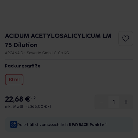
ACIDUM ACETYLOSALICYLICUM LM
75 Dilution
ARCANA Dr. Sewerin GmbH & Co.KG
Packungsgröße
10 ml
22,68 €
1, 3
inkl. MwSt. •
2.268,00 € / l
4
Du erhältst voraussichtlich
5 PAYBACK
Punkte