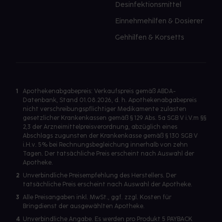
Desinfektionsmittel
Einnehmehilfen & Dosierer
Gehhilfen & Korsetts
1
Apothekenabgabepreis: Verkaufspreis gemäß ABDA-
Datenbank, Stand 01.08.2026, d. h. Apothekenabgabepreis
nicht verschreibungspflichtiger Medikamente zulasten
gesetzlicher Krankenkassen gemäß § 129 Abs. 5a SGB V i.V.m §§
2,3 der Arzneimittelpreisverordnung, abzüglich eines
Abschlags zugunsten der Krankenkasse gemäß § 130 SGB V
i.H.v. 5% bei Rechnungsbegleichung innerhalb von zehn
Tagen. Der tatsächliche Preis erscheint nach Auswahl der
Apotheke.
2
Unverbindliche Preisempfehlung des Herstellers. Der
tatsächliche Preis erscheint nach Auswahl der Apotheke.
3
Alle Preisangaben inkl. MwSt., ggf. zzgl. Kosten für
Bringdienst der ausgewählten Apotheke.
4
Unverbindliche Angabe. Es werden pro Produkt 5 PAYBACK