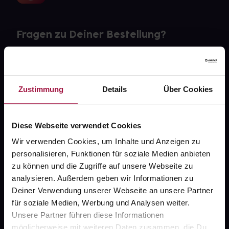
Fragen zu Deiner Bestellung?
Kontakt
FAQ
Zustimmung
Details
Über Cookies
Widerrufsformular
Diese Webseite verwendet Cookies
Wir verwenden Cookies, um Inhalte und Anzeigen zu
personalisieren, Funktionen für soziale Medien anbieten
gesund.de
zu können und die Zugriffe auf unsere Webseite zu
analysieren. Außerdem geben wir Informationen zu
Über uns
Deiner Verwendung unserer Webseite an unsere Partner
Karriere
für soziale Medien, Werbung und Analysen weiter.
Unsere Partner führen diese Informationen
Newsletter
möglicherweise mit weiteren Daten zusammen, die Du