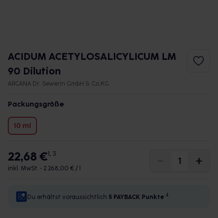
ACIDUM ACETYLOSALICYLICUM LM
90 Dilution
ARCANA Dr. Sewerin GmbH & Co.KG
Packungsgröße
10 ml
22,68 €
1, 3
inkl. MwSt. •
2.268,00 € / l
4
Du erhältst voraussichtlich
5 PAYBACK
Punkte