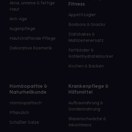
Akne, unreine & fettige
Fitness
Haut
Appetitzügler
Anti-Age
Bonbons & Snacks
Augenpflege
Diätshakes &
Hautstraffende Pflege
Mahlzeitenersatz
Dekorative Kosmetik
Fettbinder &
Kohlenhydrateblocker
Kochen & Backen
Homöopathie &
Krankenpflege &
Naturheilkunde
Hilfsmittel
Homöopathisch
Aufbaunahrung &
Sondennahrung
Pflanzlich
Blasenschwäche &
Schüßler Salze
Inkontinenz