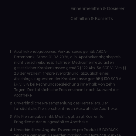
Einnehmehilfen & Dosierer
Gehhilfen & Korsetts
1
Apothekenabgabepreis: Verkaufspreis gemäß ABDA-
Datenbank, Stand 01.08.2026, d. h. Apothekenabgabepreis
nicht verschreibungspflichtiger Medikamente zulasten
gesetzlicher Krankenkassen gemäß § 129 Abs. 5a SGB V i.V.m §§
2,3 der Arzneimittelpreisverordnung, abzüglich eines
Abschlags zugunsten der Krankenkasse gemäß § 130 SGB V
i.H.v. 5% bei Rechnungsbegleichung innerhalb von zehn
Tagen. Der tatsächliche Preis erscheint nach Auswahl der
Apotheke.
2
Unverbindliche Preisempfehlung des Herstellers. Der
tatsächliche Preis erscheint nach Auswahl der Apotheke.
3
Alle Preisangaben inkl. MwSt., ggf. zzgl. Kosten für
Bringdienst der ausgewählten Apotheke.
4
Unverbindliche Angabe. Es werden pro Produkt 5 PAYBACK
°Punkte vergeben. Es werden maximal 100 PAYBACK Punkte