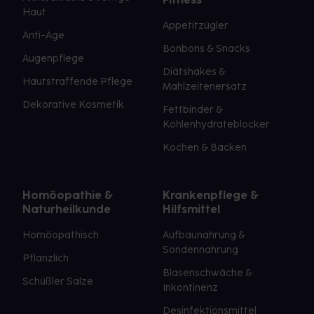
Haut
Appetitzügler
Anti-Age
Bonbons & Snacks
Augenpflege
Diätshakes &
Hautstraffende Pflege
Mahlzeitenersatz
Dekorative Kosmetik
Fettbinder &
Kohlenhydrateblocker
Kochen & Backen
Homöopathie &
Krankenpflege &
Naturheilkunde
Hilfsmittel
Homöopathisch
Aufbaunahrung &
Sondennahrung
Pflanzlich
Blasenschwäche &
Schüßler Salze
Inkontinenz
Desinfektionsmittel