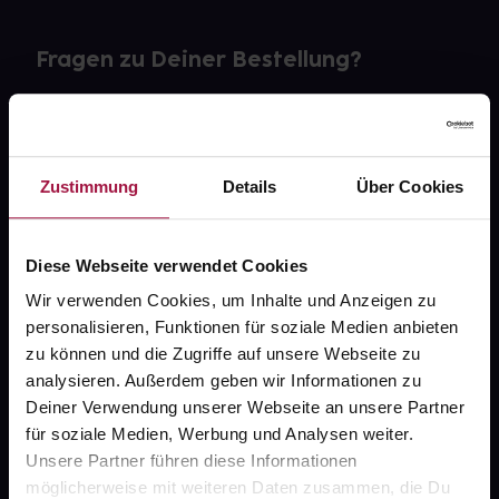
Fragen zu Deiner Bestellung?
Kontakt
FAQ
Zustimmung
Details
Über Cookies
Widerrufsformular
Diese Webseite verwendet Cookies
Wir verwenden Cookies, um Inhalte und Anzeigen zu
personalisieren, Funktionen für soziale Medien anbieten
gesund.de
zu können und die Zugriffe auf unsere Webseite zu
analysieren. Außerdem geben wir Informationen zu
Über uns
Deiner Verwendung unserer Webseite an unsere Partner
Karriere
für soziale Medien, Werbung und Analysen weiter.
Unsere Partner führen diese Informationen
Newsletter
möglicherweise mit weiteren Daten zusammen, die Du