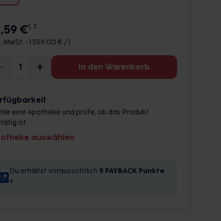
5,59 €
1, 3
l. MwSt. •
1.559,00 € / l
In den Warenkorb
rfügbarkeit
hle eine Apotheke und prüfe, ob das Produkt
rätig ist.
otheke auswählen
Du erhältst voraussichtlich
5 PAYBACK
Punkte
4