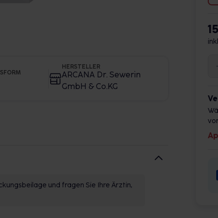
1
ink
HERSTELLER
GSFORM
ARCANA Dr. Sewerin
GmbH & Co.KG
Ve
Wä
vor
Ap
kungsbeilage und fragen Sie Ihre Ärztin,