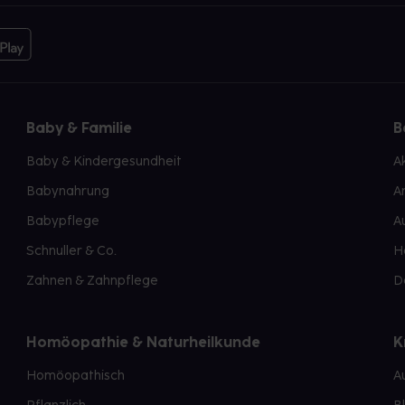
Baby & Familie
B
Baby & Kindergesundheit
A
Babynahrung
A
Babypflege
A
Schnuller & Co.
H
Zahnen & Zahnpflege
D
Homöopathie & Naturheilkunde
K
Homöopathisch
A