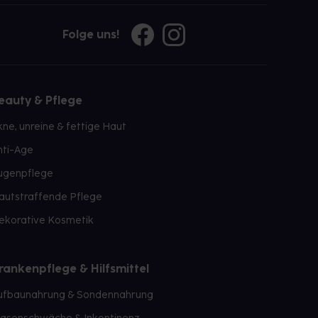
Folge uns!
eauty & Pflege
kne, unreine & fettige Haut
nti-Age
ugenpflege
autstraffende Pflege
ekorative Kosmetik
rankenpflege & Hilfsmittel
ufbaunahrung & Sondennahrung