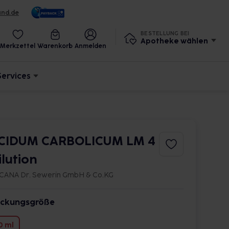
und.de
BESTELLUNG BEI
Apotheke wählen
Merkzettel
Warenkorb
Anmelden
Services
CIDUM CARBOLICUM LM 4
ilution
CANA Dr. Sewerin GmbH & Co.KG
ckungsgröße
0 ml