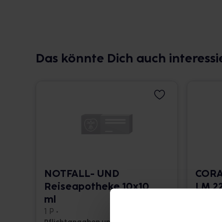
Das könnte Dich auch interessi
NOTFALL- UND
CORA
Reiseapotheke 10x10
LM 22
ml
10 ml •
1 P •