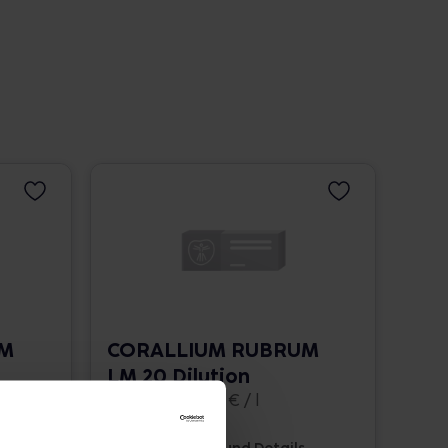
UM
CORALLIUM RUBRUM
LM 20 Dilution
10 ml • 1.662,00 € / l