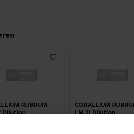
eren
LLIUM RUBRUM
CORALLIUM RUBR
 Dilution
LM 21 Dilution
 1.766,00 € / l
10 ml • 1.766,00 € / l