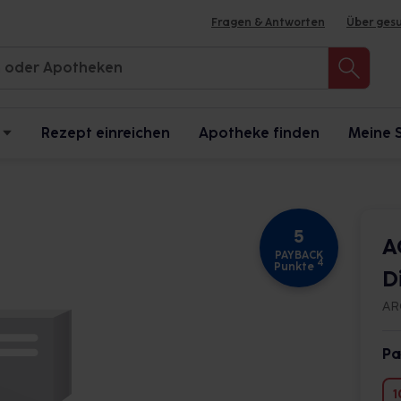
Fragen & Antworten
Über ges
Rezept einreichen
Apotheke finden
Meine 
5
A
PAYBACK
4
Punkte
D
AR
Pa
1