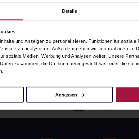
angaben und Details
Pflichtangaben und Details
6
€
17,66
€
Details
1, 3
1, 3
Cookies
nhalte und Anzeigen zu personalisieren, Funktionen für soziale
 Webseite zu analysieren. Außerdem geben wir Informationen zu
ür soziale Medien, Werbung und Analysen weiter. Unsere Partne
 Daten zusammen, die Du ihnen bereitgestellt hast oder die si
n.
Anpassen