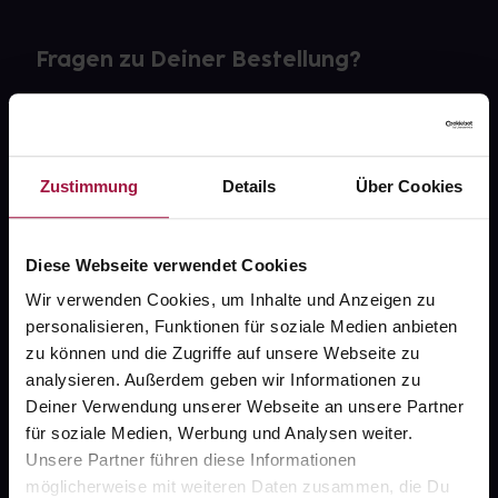
Fragen zu Deiner Bestellung?
Kontakt
FAQ
Zustimmung
Details
Über Cookies
Widerrufsformular
Diese Webseite verwendet Cookies
Wir verwenden Cookies, um Inhalte und Anzeigen zu
personalisieren, Funktionen für soziale Medien anbieten
gesund.de
zu können und die Zugriffe auf unsere Webseite zu
analysieren. Außerdem geben wir Informationen zu
Über uns
Deiner Verwendung unserer Webseite an unsere Partner
Karriere
für soziale Medien, Werbung und Analysen weiter.
Unsere Partner führen diese Informationen
Newsletter
möglicherweise mit weiteren Daten zusammen, die Du