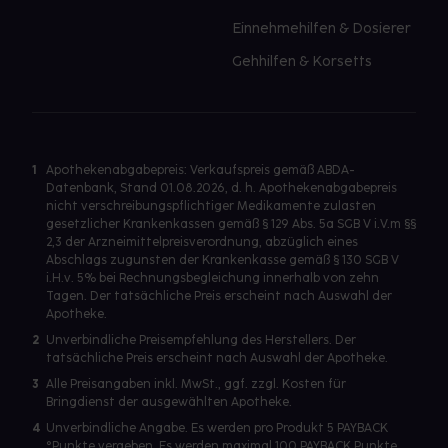
Einnehmehilfen & Dosierer
Gehhilfen & Korsetts
1
Apothekenabgabepreis: Verkaufspreis gemäß ABDA-
Datenbank, Stand 01.08.2026, d. h. Apothekenabgabepreis
nicht verschreibungspflichtiger Medikamente zulasten
gesetzlicher Krankenkassen gemäß § 129 Abs. 5a SGB V i.V.m §§
2,3 der Arzneimittelpreisverordnung, abzüglich eines
Abschlags zugunsten der Krankenkasse gemäß § 130 SGB V
i.H.v. 5% bei Rechnungsbegleichung innerhalb von zehn
Tagen. Der tatsächliche Preis erscheint nach Auswahl der
Apotheke.
2
Unverbindliche Preisempfehlung des Herstellers. Der
tatsächliche Preis erscheint nach Auswahl der Apotheke.
3
Alle Preisangaben inkl. MwSt., ggf. zzgl. Kosten für
Bringdienst der ausgewählten Apotheke.
4
Unverbindliche Angabe. Es werden pro Produkt 5 PAYBACK
°Punkte vergeben. Es werden maximal 100 PAYBACK Punkte