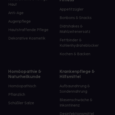
Haut
Appetitzügler
Anti-Age
Bonbons & Snacks
Augenpflege
Diätshakes &
Hautstraffende Pflege
Mahlzeitenersatz
Dekorative Kosmetik
Fettbinder &
Kohlenhydrateblocker
Kochen & Backen
Homöopathie &
Krankenpflege &
Naturheilkunde
Hilfsmittel
Homöopathisch
Aufbaunahrung &
Sondennahrung
Pflanzlich
Blasenschwäche &
Schüßler Salze
Inkontinenz
Desinfektionsmittel