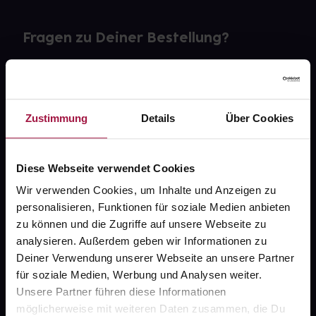
Fragen zu Deiner Bestellung?
Kontakt
FAQ
Zustimmung
Details
Über Cookies
Widerrufsformular
Diese Webseite verwendet Cookies
Wir verwenden Cookies, um Inhalte und Anzeigen zu
personalisieren, Funktionen für soziale Medien anbieten
gesund.de
zu können und die Zugriffe auf unsere Webseite zu
analysieren. Außerdem geben wir Informationen zu
Über uns
Deiner Verwendung unserer Webseite an unsere Partner
Karriere
für soziale Medien, Werbung und Analysen weiter.
Unsere Partner führen diese Informationen
Newsletter
möglicherweise mit weiteren Daten zusammen, die Du