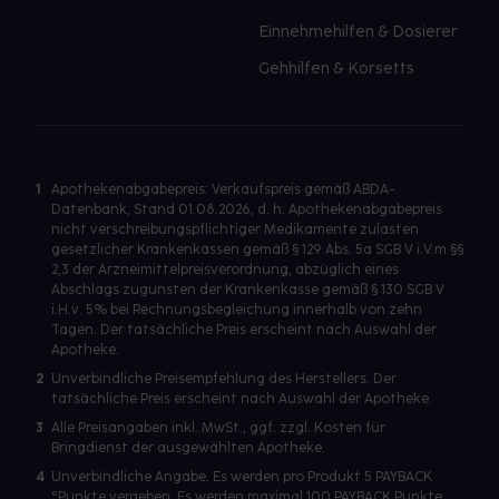
Einnehmehilfen & Dosierer
Gehhilfen & Korsetts
1
Apothekenabgabepreis: Verkaufspreis gemäß ABDA-
Datenbank, Stand 01.08.2026, d. h. Apothekenabgabepreis
nicht verschreibungspflichtiger Medikamente zulasten
gesetzlicher Krankenkassen gemäß § 129 Abs. 5a SGB V i.V.m §§
2,3 der Arzneimittelpreisverordnung, abzüglich eines
Abschlags zugunsten der Krankenkasse gemäß § 130 SGB V
i.H.v. 5% bei Rechnungsbegleichung innerhalb von zehn
Tagen. Der tatsächliche Preis erscheint nach Auswahl der
Apotheke.
2
Unverbindliche Preisempfehlung des Herstellers. Der
tatsächliche Preis erscheint nach Auswahl der Apotheke.
3
Alle Preisangaben inkl. MwSt., ggf. zzgl. Kosten für
Bringdienst der ausgewählten Apotheke.
4
Unverbindliche Angabe. Es werden pro Produkt 5 PAYBACK
°Punkte vergeben. Es werden maximal 100 PAYBACK Punkte