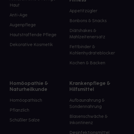
Haut
Appetitzügler
Anti-Age
Bonbons & Snacks
Augenpflege
Diätshakes &
Hautstraffende Pflege
Mahlzeitenersatz
Dekorative Kosmetik
Fettbinder &
Kohlenhydrateblocker
Kochen & Backen
Homöopathie &
Krankenpflege &
Naturheilkunde
Hilfsmittel
Homöopathisch
Aufbaunahrung &
Sondennahrung
Pflanzlich
Blasenschwäche &
Schüßler Salze
Inkontinenz
Desinfektionsmittel