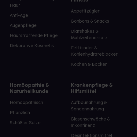
Haut
Appetitzügler
Anti-Age
Bonbons & Snacks
Augenpflege
Diätshakes &
Hautstraffende Pflege
Mahlzeitenersatz
Dekorative Kosmetik
Fettbinder &
Kohlenhydrateblocker
Kochen & Backen
Homöopathie &
Krankenpflege &
Naturheilkunde
Hilfsmittel
Homöopathisch
Aufbaunahrung &
Sondennahrung
Pflanzlich
Blasenschwäche &
Schüßler Salze
Inkontinenz
Desinfektionsmittel