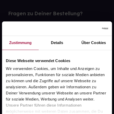
Fragen zu Deiner Bestellung?
Kontakt
FAQ
Zustimmung
Details
Über Cookies
Widerrufsformular
Diese Webseite verwendet Cookies
Wir verwenden Cookies, um Inhalte und Anzeigen zu
personalisieren, Funktionen für soziale Medien anbieten
gesund.de
zu können und die Zugriffe auf unsere Webseite zu
analysieren. Außerdem geben wir Informationen zu
Über uns
Deiner Verwendung unserer Webseite an unsere Partner
Karriere
für soziale Medien, Werbung und Analysen weiter.
Unsere Partner führen diese Informationen
Newsletter
möglicherweise mit weiteren Daten zusammen, die Du