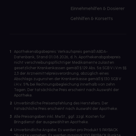
Einnehmehilfen & Dosierer
Gehhilfen & Korsetts
1
Apothekenabgabepreis: Verkaufspreis gemäß ABDA-
Datenbank, Stand 01.08.2026, d. h. Apothekenabgabepreis
nicht verschreibungspflichtiger Medikamente zulasten
gesetzlicher Krankenkassen gemäß § 129 Abs. 5a SGB V i.V.m §§
2,3 der Arzneimittelpreisverordnung, abzüglich eines
Abschlags zugunsten der Krankenkasse gemäß § 130 SGB V
i.H.v. 5% bei Rechnungsbegleichung innerhalb von zehn
Tagen. Der tatsächliche Preis erscheint nach Auswahl der
Apotheke.
2
Unverbindliche Preisempfehlung des Herstellers. Der
tatsächliche Preis erscheint nach Auswahl der Apotheke.
3
Alle Preisangaben inkl. MwSt., ggf. zzgl. Kosten für
Bringdienst der ausgewählten Apotheke.
4
Unverbindliche Angabe. Es werden pro Produkt 5 PAYBACK
°Punkte vergeben. Es werden maximal 100 PAYBACK Punkte