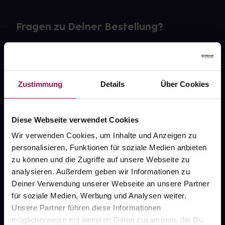
Fragen zu Deiner Bestellung?
Kontakt
FAQ
Zustimmung
Details
Über Cookies
Widerrufsformular
Diese Webseite verwendet Cookies
Wir verwenden Cookies, um Inhalte und Anzeigen zu
personalisieren, Funktionen für soziale Medien anbieten
gesund.de
zu können und die Zugriffe auf unsere Webseite zu
analysieren. Außerdem geben wir Informationen zu
Über uns
Deiner Verwendung unserer Webseite an unsere Partner
Karriere
für soziale Medien, Werbung und Analysen weiter.
Unsere Partner führen diese Informationen
Newsletter
möglicherweise mit weiteren Daten zusammen, die Du