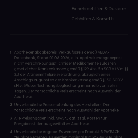
Einnehmehilfen & Dosierer
Gehhilfen & Korsetts
1
Apothekenabgabepreis: Verkaufspreis gemäß ABDA-
Datenbank, Stand 01.08.2026, d. h. Apothekenabgabepreis
nicht verschreibungspflichtiger Medikamente zulasten
gesetzlicher Krankenkassen gemäß § 129 Abs. 5a SGB V i.V.m §§
2,3 der Arzneimittelpreisverordnung, abzüglich eines
Abschlags zugunsten der Krankenkasse gemäß § 130 SGB V
i.H.v. 5% bei Rechnungsbegleichung innerhalb von zehn
Tagen. Der tatsächliche Preis erscheint nach Auswahl der
Apotheke.
2
Unverbindliche Preisempfehlung des Herstellers. Der
tatsächliche Preis erscheint nach Auswahl der Apotheke.
3
Alle Preisangaben inkl. MwSt., ggf. zzgl. Kosten für
Bringdienst der ausgewählten Apotheke.
4
Unverbindliche Angabe. Es werden pro Produkt 5 PAYBACK
°Punkte vergeben. Es werden maximal 100 PAYBACK Punkte