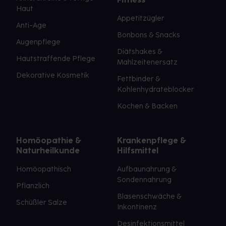
Haut
Appetitzügler
Anti-Age
Bonbons & Snacks
Augenpflege
Diätshakes &
Hautstraffende Pflege
Mahlzeitenersatz
Dekorative Kosmetik
Fettbinder &
Kohlenhydrateblocker
Kochen & Backen
Homöopathie &
Krankenpflege &
Naturheilkunde
Hilfsmittel
Homöopathisch
Aufbaunahrung &
Sondennahrung
Pflanzlich
Blasenschwäche &
Schüßler Salze
Inkontinenz
Desinfektionsmittel