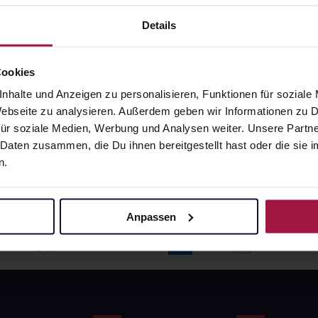
angaben und Details
Pflichtangaben und Details
6
€
17,66
€
Details
1, 3
1, 3
Cookies
nhalte und Anzeigen zu personalisieren, Funktionen für soziale
 Webseite zu analysieren. Außerdem geben wir Informationen zu
ür soziale Medien, Werbung und Analysen weiter. Unsere Partne
 Daten zusammen, die Du ihnen bereitgestellt hast oder die si
n.
Anpassen