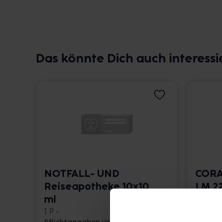
Das könnte Dich auch interessi
NOTFALL- UND
CORA
Reiseapotheke 10x10
LM 22
ml
10 ml •
1 P •