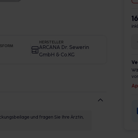
1
ink
HERSTELLER
GSFORM
ARCANA Dr. Sewerin
GmbH & Co.KG
Ve
Wä
vor
Ap
kungsbeilage und fragen Sie Ihre Ärztin,