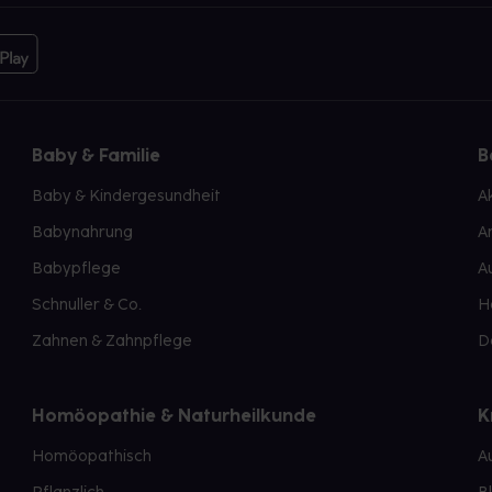
Baby & Familie
B
Baby & Kindergesundheit
A
Babynahrung
A
Babypflege
A
Schnuller & Co.
H
Zahnen & Zahnpflege
D
Homöopathie & Naturheilkunde
K
Homöopathisch
A