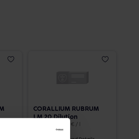
UM
CORALLIUM RUBRUM
LM 20 Dilution
10 ml • 1.662,00 € / l