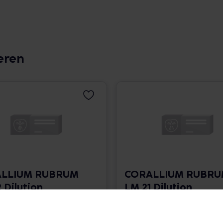
eren
LLIUM RUBRUM
CORALLIUM RUBR
 Dilution
LM 21 Dilution
 1.766,00 € / l
10 ml • 1.766,00 € / l