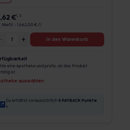
6,62 €
1, 3
l. MwSt. •
1.662,00 € / l
In den Warenkorb
rfügbarkeit
hle eine Apotheke und prüfe, ob das Produkt
rätig ist.
otheke auswählen
Du erhältst voraussichtlich
5 PAYBACK
Punkte
4