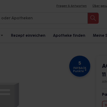
Fragen & Antworten
Über ges
Rezept einreichen
Apotheke finden
Meine 
5
A
PAYBACK
4
Punkte
1
AR
Pa
1