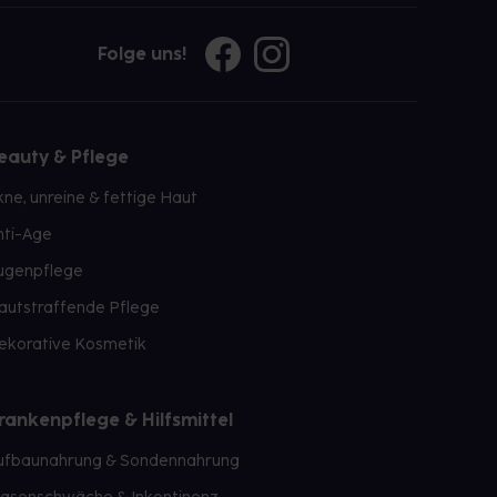
Folge uns!
eauty & Pflege
kne, unreine & fettige Haut
nti-Age
ugenpflege
autstraffende Pflege
ekorative Kosmetik
rankenpflege & Hilfsmittel
ufbaunahrung & Sondennahrung