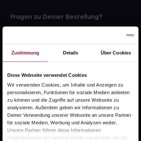
Fragen zu Deiner Bestellung?
Kontakt
FAQ
Zustimmung
Details
Über Cookies
Widerrufsformular
Diese Webseite verwendet Cookies
Wir verwenden Cookies, um Inhalte und Anzeigen zu
personalisieren, Funktionen für soziale Medien anbieten
gesund.de
zu können und die Zugriffe auf unsere Webseite zu
analysieren. Außerdem geben wir Informationen zu
Über uns
Deiner Verwendung unserer Webseite an unsere Partner
Karriere
für soziale Medien, Werbung und Analysen weiter.
Unsere Partner führen diese Informationen
Newsletter
möglicherweise mit weiteren Daten zusammen, die Du