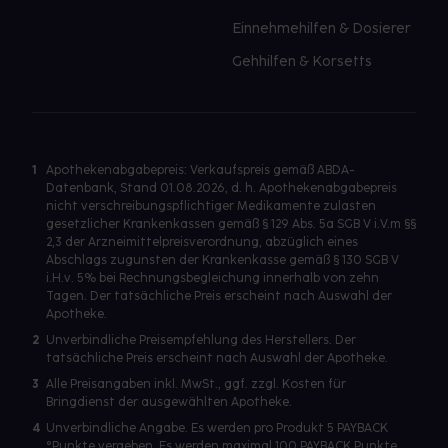
Einnehmehilfen & Dosierer
Gehhilfen & Korsetts
1
Apothekenabgabepreis: Verkaufspreis gemäß ABDA-
Datenbank, Stand 01.08.2026, d. h. Apothekenabgabepreis
nicht verschreibungspflichtiger Medikamente zulasten
gesetzlicher Krankenkassen gemäß § 129 Abs. 5a SGB V i.V.m §§
2,3 der Arzneimittelpreisverordnung, abzüglich eines
Abschlags zugunsten der Krankenkasse gemäß § 130 SGB V
i.H.v. 5% bei Rechnungsbegleichung innerhalb von zehn
Tagen. Der tatsächliche Preis erscheint nach Auswahl der
Apotheke.
2
Unverbindliche Preisempfehlung des Herstellers. Der
tatsächliche Preis erscheint nach Auswahl der Apotheke.
3
Alle Preisangaben inkl. MwSt., ggf. zzgl. Kosten für
Bringdienst der ausgewählten Apotheke.
4
Unverbindliche Angabe. Es werden pro Produkt 5 PAYBACK
°Punkte vergeben. Es werden maximal 100 PAYBACK Punkte