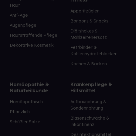
Haut
Appetitzügler
Anti-Age
Bonbons & Snacks
Augenpflege
Diätshakes &
Hautstraffende Pflege
Mahlzeitenersatz
Dekorative Kosmetik
Fettbinder &
Kohlenhydrateblocker
Kochen & Backen
Homöopathie &
Krankenpflege &
Naturheilkunde
Hilfsmittel
Homöopathisch
Aufbaunahrung &
Sondennahrung
Pflanzlich
Blasenschwäche &
Schüßler Salze
Inkontinenz
Desinfektionsmittel