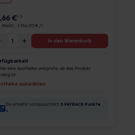
7,66 €
1, 3
l. MwSt. •
1.766,00 € / l
In den Warenkorb
rfügbarkeit
hle eine Apotheke und prüfe, ob das Produkt
rätig ist.
otheke auswählen
Du erhältst voraussichtlich
5 PAYBACK
Punkte
4