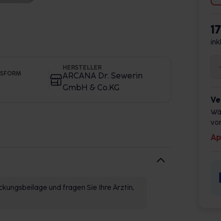
1
ink
HERSTELLER
GSFORM
ARCANA Dr. Sewerin
GmbH & Co.KG
Ve
Wä
vor
Ap
kungsbeilage und fragen Sie Ihre Ärztin,