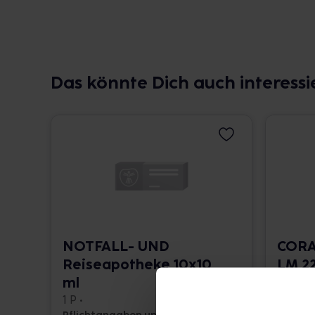
Das könnte Dich auch interessi
NOTFALL- UND
CORA
Reiseapotheke 10x10
LM 22
ml
10 ml •
1 P •