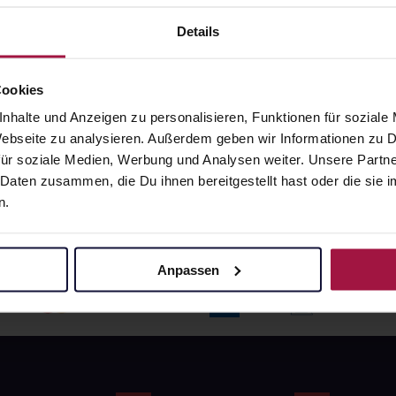
angaben und Details
Pflichtangaben und Details
6
€
17,66
€
Details
1, 3
1, 3
Cookies
nhalte und Anzeigen zu personalisieren, Funktionen für soziale
 Webseite zu analysieren. Außerdem geben wir Informationen zu
ür soziale Medien, Werbung und Analysen weiter. Unsere Partne
 Daten zusammen, die Du ihnen bereitgestellt hast oder die si
n.
Anpassen