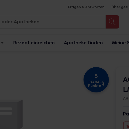
Fragen & Antworten
Über ges
Rezept einreichen
Apotheke finden
Meine 
5
A
PAYBACK
4
Punkte
L
AR
Pa
1