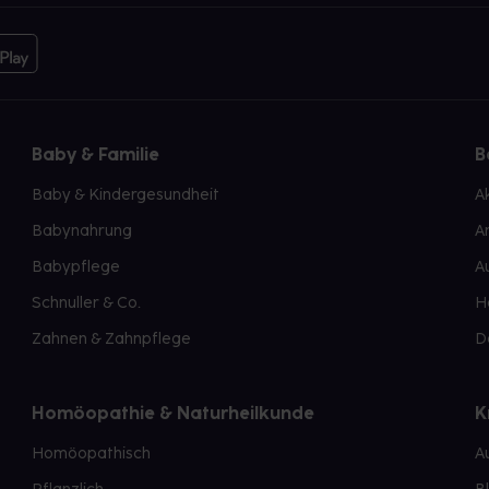
Baby & Familie
B
Baby & Kindergesundheit
A
Babynahrung
A
Babypflege
A
Schnuller & Co.
H
Zahnen & Zahnpflege
D
Homöopathie & Naturheilkunde
K
Homöopathisch
A