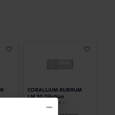
UM
CORALLIUM RUBRUM
LM 20 Dilution
10 ml • 1.662,00 € / l