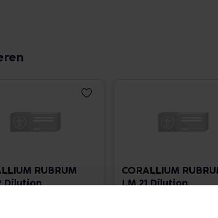
eren
LLIUM RUBRUM
CORALLIUM RUBR
 Dilution
LM 21 Dilution
 1.766,00 € / l
10 ml • 1.766,00 € / l