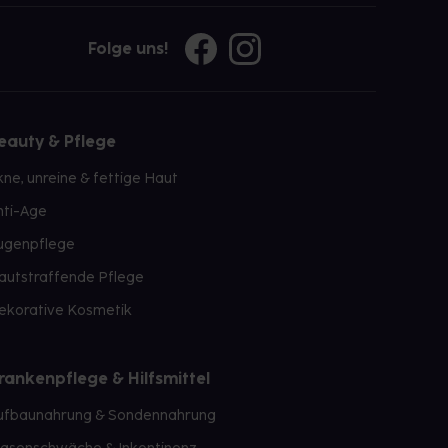
Folge uns!
eauty & Pflege
kne, unreine & fettige Haut
nti-Age
ugenpflege
autstraffende Pflege
ekorative Kosmetik
rankenpflege & Hilfsmittel
ufbaunahrung & Sondennahrung