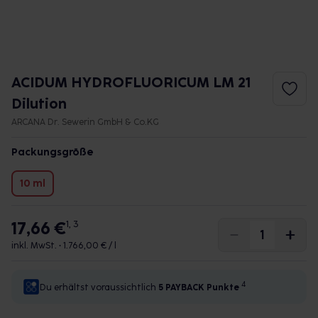
ACIDUM HYDROFLUORICUM LM 21
Dilution
ARCANA Dr. Sewerin GmbH & Co.KG
Packungsgröße
10 ml
17,66 €
1, 3
inkl. MwSt. •
1.766,00 € / l
4
Du erhältst voraussichtlich
5 PAYBACK
Punkte