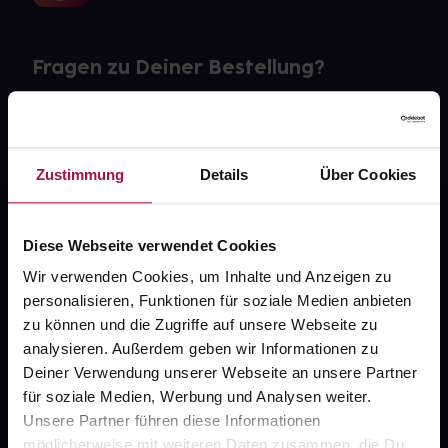
Fragen zu Deiner Bestellung?
Kontakt
FAQ
Zustimmung
Details
Über Cookies
Widerrufsformular
Diese Webseite verwendet Cookies
Wir verwenden Cookies, um Inhalte und Anzeigen zu
personalisieren, Funktionen für soziale Medien anbieten
gesund.de
zu können und die Zugriffe auf unsere Webseite zu
analysieren. Außerdem geben wir Informationen zu
Über uns
Deiner Verwendung unserer Webseite an unsere Partner
Karriere
für soziale Medien, Werbung und Analysen weiter.
Unsere Partner führen diese Informationen
Newsletter
möglicherweise mit weiteren Daten zusammen, die Du