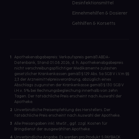
Desinfektionsmittel
Einnehmehilfen & Dosierer
Gehhilfen & Korsetts
1
Apothekenabgabepreis: Verkaufspreis gemäß ABDA-
Datenbank, Stand 01.08.2026, d. h. Apothekenabgabepreis
nicht verschreibungspflichtiger Medikamente zulasten
gesetzlicher Krankenkassen gemäß § 129 Abs. 5a SGB V i.V.m §§
2,3 der Arzneimittelpreisverordnung, abzüglich eines
Abschlags zugunsten der Krankenkasse gemäß § 130 SGB V
i.H.v. 5% bei Rechnungsbegleichung innerhalb von zehn
Tagen. Der tatsächliche Preis erscheint nach Auswahl der
Apotheke.
2
Unverbindliche Preisempfehlung des Herstellers. Der
tatsächliche Preis erscheint nach Auswahl der Apotheke.
3
Alle Preisangaben inkl. MwSt., ggf. zzgl. Kosten für
Bringdienst der ausgewählten Apotheke.
4
Unverbindliche Angabe. Es werden pro Produkt 5 PAYBACK