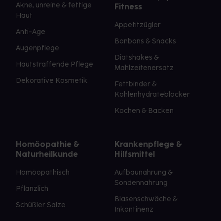
Akne, unreine & fettige
Fitness
Haut
Appetitzügler
Anti-Age
Bonbons & Snacks
Augenpflege
Diätshakes &
Hautstraffende Pflege
Mahlzeitenersatz
Dekorative Kosmetik
Fettbinder &
Kohlenhydrateblocker
Kochen & Backen
Homöopathie &
Krankenpflege &
Naturheilkunde
Hilfsmittel
Homöopathisch
Aufbaunahrung &
Sondennahrung
Pflanzlich
Blasenschwäche &
Schüßler Salze
Inkontinenz