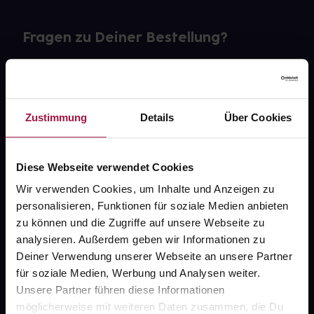
Fragen zu Deiner Bestellung?
Kontakt
FAQ
Zustimmung
Details
Über Cookies
Widerrufsformular
Diese Webseite verwendet Cookies
Wir verwenden Cookies, um Inhalte und Anzeigen zu
personalisieren, Funktionen für soziale Medien anbieten
gesund.de
zu können und die Zugriffe auf unsere Webseite zu
analysieren. Außerdem geben wir Informationen zu
Über uns
Deiner Verwendung unserer Webseite an unsere Partner
Karriere
für soziale Medien, Werbung und Analysen weiter.
Unsere Partner führen diese Informationen
Newsletter
möglicherweise mit weiteren Daten zusammen, die Du