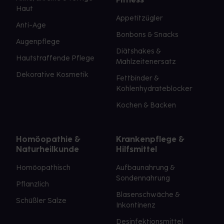
Haut
Appetitzügler
Anti-Age
Bonbons & Snacks
Augenpflege
Diätshakes &
Hautstraffende Pflege
Mahlzeitenersatz
Dekorative Kosmetik
Fettbinder &
Kohlenhydrateblocker
Kochen & Backen
Homöopathie &
Krankenpflege &
Naturheilkunde
Hilfsmittel
Homöopathisch
Aufbaunahrung &
Sondennahrung
Pflanzlich
Blasenschwäche &
Schüßler Salze
Inkontinenz
Desinfektionsmittel