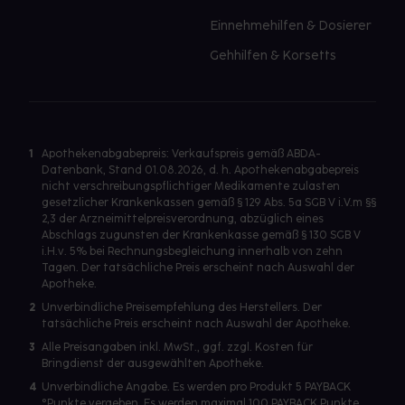
Einnehmehilfen & Dosierer
Gehhilfen & Korsetts
1
Apothekenabgabepreis: Verkaufspreis gemäß ABDA-
Datenbank, Stand 01.08.2026, d. h. Apothekenabgabepreis
nicht verschreibungspflichtiger Medikamente zulasten
gesetzlicher Krankenkassen gemäß § 129 Abs. 5a SGB V i.V.m §§
2,3 der Arzneimittelpreisverordnung, abzüglich eines
Abschlags zugunsten der Krankenkasse gemäß § 130 SGB V
i.H.v. 5% bei Rechnungsbegleichung innerhalb von zehn
Tagen. Der tatsächliche Preis erscheint nach Auswahl der
Apotheke.
2
Unverbindliche Preisempfehlung des Herstellers. Der
tatsächliche Preis erscheint nach Auswahl der Apotheke.
3
Alle Preisangaben inkl. MwSt., ggf. zzgl. Kosten für
Bringdienst der ausgewählten Apotheke.
4
Unverbindliche Angabe. Es werden pro Produkt 5 PAYBACK
°Punkte vergeben. Es werden maximal 100 PAYBACK Punkte