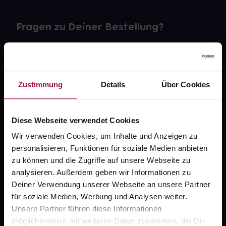
Fragen zu Deiner Bestellung?
Kontakt
FAQ
Zustimmung
Details
Über Cookies
Widerrufsformular
Diese Webseite verwendet Cookies
Wir verwenden Cookies, um Inhalte und Anzeigen zu
personalisieren, Funktionen für soziale Medien anbieten
gesund.de
zu können und die Zugriffe auf unsere Webseite zu
analysieren. Außerdem geben wir Informationen zu
Über uns
Deiner Verwendung unserer Webseite an unsere Partner
Karriere
für soziale Medien, Werbung und Analysen weiter.
Unsere Partner führen diese Informationen
Newsletter
möglicherweise mit weiteren Daten zusammen, die Du