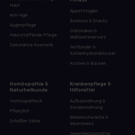
Haut
Appetitzügler
Anti-Age
Bonbons & Snacks
Augenpflege
Diätshakes &
Hautstraffende Pflege
Mahlzeitenersatz
Dekorative Kosmetik
Fettbinder &
Kohlenhydrateblocker
Kochen & Backen
Homöopathie &
Krankenpflege &
Naturheilkunde
Hilfsmittel
Homöopathisch
Aufbaunahrung &
Sondennahrung
Pflanzlich
Blasenschwäche &
Schüßler Salze
Inkontinenz
Desinfektionsmittel