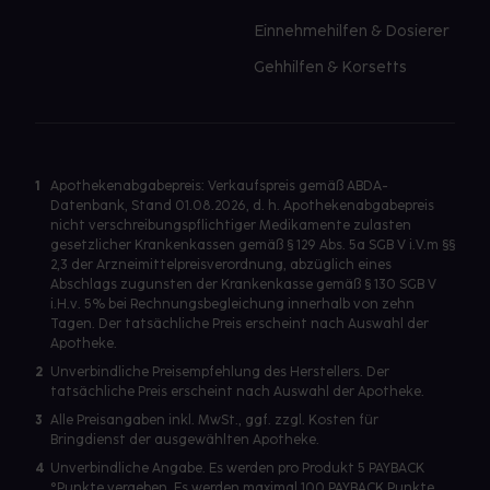
Einnehmehilfen & Dosierer
Gehhilfen & Korsetts
1
Apothekenabgabepreis: Verkaufspreis gemäß ABDA-
Datenbank, Stand 01.08.2026, d. h. Apothekenabgabepreis
nicht verschreibungspflichtiger Medikamente zulasten
gesetzlicher Krankenkassen gemäß § 129 Abs. 5a SGB V i.V.m §§
2,3 der Arzneimittelpreisverordnung, abzüglich eines
Abschlags zugunsten der Krankenkasse gemäß § 130 SGB V
i.H.v. 5% bei Rechnungsbegleichung innerhalb von zehn
Tagen. Der tatsächliche Preis erscheint nach Auswahl der
Apotheke.
2
Unverbindliche Preisempfehlung des Herstellers. Der
tatsächliche Preis erscheint nach Auswahl der Apotheke.
3
Alle Preisangaben inkl. MwSt., ggf. zzgl. Kosten für
Bringdienst der ausgewählten Apotheke.
4
Unverbindliche Angabe. Es werden pro Produkt 5 PAYBACK
°Punkte vergeben. Es werden maximal 100 PAYBACK Punkte