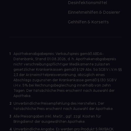
Desinfektionsmittel
Einnehmehilfen & Dosierer
Gehhilfen & Korsetts
1
Apothekenabgabepreis: Verkaufspreis gemäß ABDA-
Datenbank, Stand 01.08.2026, d. h. Apothekenabgabepreis
nicht verschreibungspflichtiger Medikamente zulasten
gesetzlicher Krankenkassen gemäß § 129 Abs. 5a SGB V i.V.m §§
2,3 der Arzneimittelpreisverordnung, abzüglich eines
Abschlags zugunsten der Krankenkasse gemäß § 130 SGB V
i.H.v. 5% bei Rechnungsbegleichung innerhalb von zehn
Tagen. Der tatsächliche Preis erscheint nach Auswahl der
Apotheke.
2
Unverbindliche Preisempfehlung des Herstellers. Der
tatsächliche Preis erscheint nach Auswahl der Apotheke.
3
Alle Preisangaben inkl. MwSt., ggf. zzgl. Kosten für
Bringdienst der ausgewählten Apotheke.
4
Unverbindliche Angabe. Es werden pro Produkt 5 PAYBACK