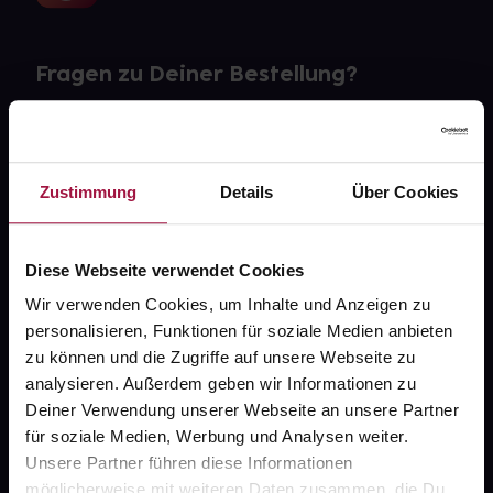
Fragen zu Deiner Bestellung?
Kontakt
FAQ
Zustimmung
Details
Über Cookies
Widerrufsformular
Diese Webseite verwendet Cookies
Wir verwenden Cookies, um Inhalte und Anzeigen zu
personalisieren, Funktionen für soziale Medien anbieten
gesund.de
zu können und die Zugriffe auf unsere Webseite zu
analysieren. Außerdem geben wir Informationen zu
Über uns
Deiner Verwendung unserer Webseite an unsere Partner
Karriere
für soziale Medien, Werbung und Analysen weiter.
Unsere Partner führen diese Informationen
Newsletter
möglicherweise mit weiteren Daten zusammen, die Du