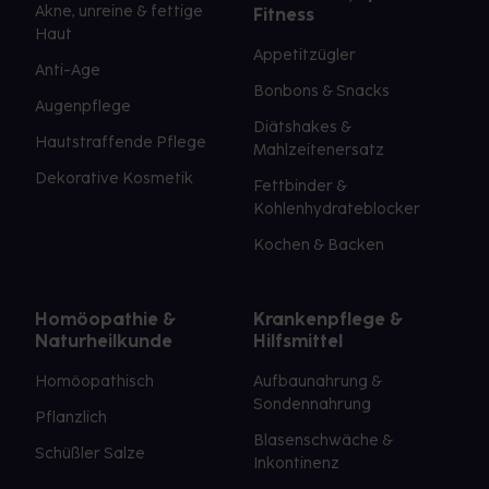
Akne, unreine & fettige
Fitness
Haut
Appetitzügler
Anti-Age
Bonbons & Snacks
Augenpflege
Diätshakes &
Hautstraffende Pflege
Mahlzeitenersatz
Dekorative Kosmetik
Fettbinder &
Kohlenhydrateblocker
Kochen & Backen
Homöopathie &
Krankenpflege &
Naturheilkunde
Hilfsmittel
Homöopathisch
Aufbaunahrung &
Sondennahrung
Pflanzlich
Blasenschwäche &
Schüßler Salze
Inkontinenz