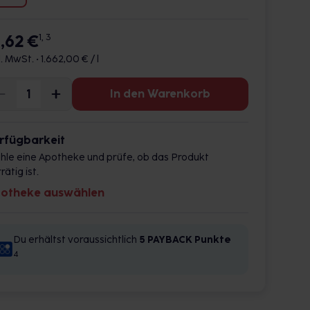
6,62 €
1, 3
l. MwSt. •
1.662,00 € / l
In den Warenkorb
rfügbarkeit
hle eine Apotheke und prüfe, ob das Produkt
rätig ist.
otheke auswählen
Du erhältst voraussichtlich
5 PAYBACK
Punkte
4