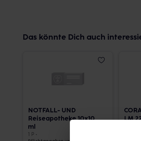
Das könnte Dich auch interessi
NOTFALL- UND
CORA
Reiseapotheke 10x10
LM 22
ml
10 ml •
1 P •