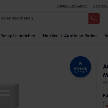
Fragen & Antworten
Über ges
Rezept einreichen
Notdienst-Apotheke finden
M
5
A
PAYBACK
4
Punkte
M
AR
Pa
1