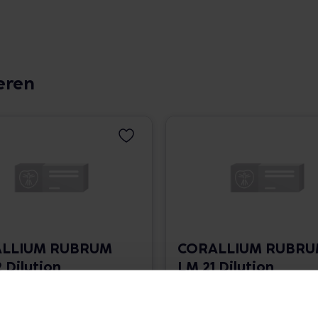
eren
LLIUM RUBRUM
CORALLIUM RUBR
 Dilution
LM 21 Dilution
 1.766,00 € / l
10 ml • 1.766,00 € / l