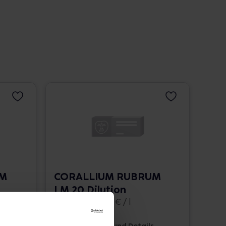
UM
CORALLIUM RUBRUM
LM 20 Dilution
10 ml • 1.662,00 € / l