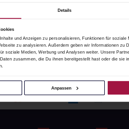
angaben und Details
Pflichtangaben und Details
6
€
17,66
€
Details
1, 3
1, 3
Cookies
nhalte und Anzeigen zu personalisieren, Funktionen für soziale
 Webseite zu analysieren. Außerdem geben wir Informationen zu
ür soziale Medien, Werbung und Analysen weiter. Unsere Partne
 Daten zusammen, die Du ihnen bereitgestellt hast oder die si
n.
Anpassen