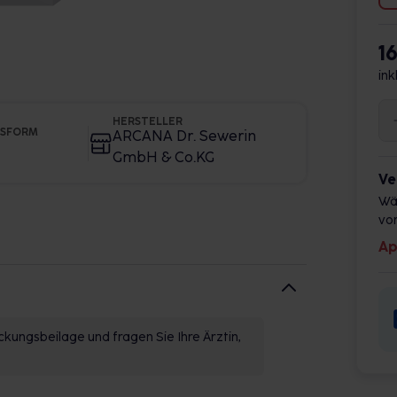
1
ink
HERSTELLER
GSFORM
ARCANA Dr. Sewerin
GmbH & Co.KG
Ve
Wä
vor
Ap
kungsbeilage und fragen Sie Ihre Ärztin,