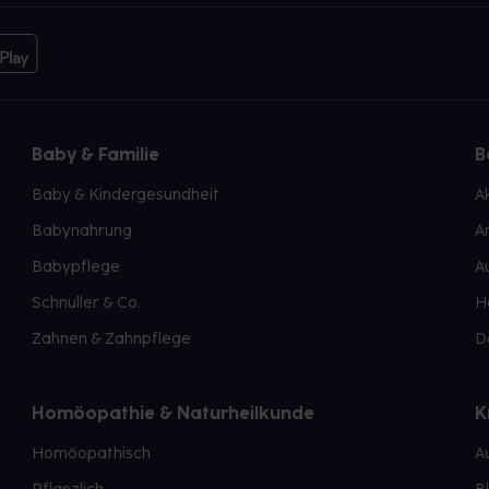
Baby & Familie
B
Baby & Kindergesundheit
A
Babynahrung
A
Babypflege
A
Schnuller & Co.
H
Zahnen & Zahnpflege
D
Homöopathie & Naturheilkunde
K
Homöopathisch
A