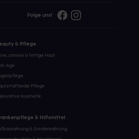
Folge uns!
eauty & Pflege
kne, unreine & fettige Haut
nti-Age
ugenpflege
autstraffende Pflege
ekorative Kosmetik
rankenpflege & Hilfsmittel
ufbaunahrung & Sondennahrung