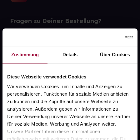
Fragen zu Deiner Bestellung?
Kontakt
FAQ
Zustimmung
Details
Über Cookies
Widerrufsformular
Diese Webseite verwendet Cookies
Wir verwenden Cookies, um Inhalte und Anzeigen zu
personalisieren, Funktionen für soziale Medien anbieten
gesund.de
zu können und die Zugriffe auf unsere Webseite zu
analysieren. Außerdem geben wir Informationen zu
Über uns
Deiner Verwendung unserer Webseite an unsere Partner
Karriere
für soziale Medien, Werbung und Analysen weiter.
Unsere Partner führen diese Informationen
Newsletter
möglicherweise mit weiteren Daten zusammen, die Du