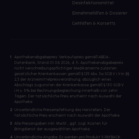
Desinfektionsmittel
Einnehmehilfen & Dosierer
Gehhilfen & Korsetts
1
Apothekenabgabepreis: Verkaufspreis gemäß ABDA-
Datenbank, Stand 01.08.2026, d. h. Apothekenabgabepreis
nicht verschreibungspflichtiger Medikamente zulasten
gesetzlicher Krankenkassen gemäß § 129 Abs. 5a SGB V i.V.m §§
2,3 der Arzneimittelpreisverordnung, abzüglich eines
Abschlags zugunsten der Krankenkasse gemäß § 130 SGB V
i.H.v. 5% bei Rechnungsbegleichung innerhalb von zehn
Tagen. Der tatsächliche Preis erscheint nach Auswahl der
Apotheke.
2
Unverbindliche Preisempfehlung des Herstellers. Der
tatsächliche Preis erscheint nach Auswahl der Apotheke.
3
Alle Preisangaben inkl. MwSt., ggf. zzgl. Kosten für
Bringdienst der ausgewählten Apotheke.
4
Unverbindliche Angabe. Es werden pro Produkt 5 PAYBACK