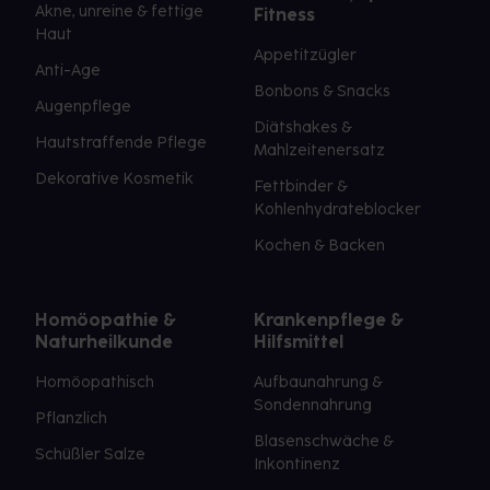
Akne, unreine & fettige
Fitness
Haut
Appetitzügler
Anti-Age
Bonbons & Snacks
Augenpflege
Diätshakes &
Hautstraffende Pflege
Mahlzeitenersatz
Dekorative Kosmetik
Fettbinder &
Kohlenhydrateblocker
Kochen & Backen
Homöopathie &
Krankenpflege &
Naturheilkunde
Hilfsmittel
Homöopathisch
Aufbaunahrung &
Sondennahrung
Pflanzlich
Blasenschwäche &
Schüßler Salze
Inkontinenz