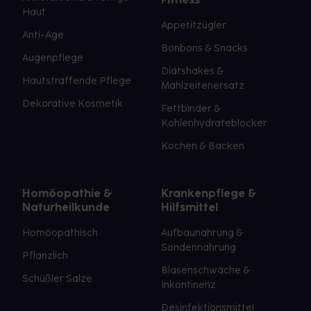
Haut
Appetitzügler
Anti-Age
Bonbons & Snacks
Augenpflege
Diätshakes &
Hautstraffende Pflege
Mahlzeitenersatz
Dekorative Kosmetik
Fettbinder &
Kohlenhydrateblocker
Kochen & Backen
Homöopathie &
Krankenpflege &
Naturheilkunde
Hilfsmittel
Homöopathisch
Aufbaunahrung &
Sondennahrung
Pflanzlich
Blasenschwäche &
Schüßler Salze
Inkontinenz
Desinfektionsmittel