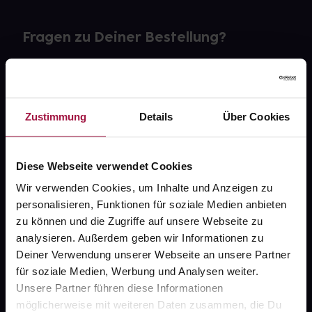
Fragen zu Deiner Bestellung?
Kontakt
FAQ
Zustimmung
Details
Über Cookies
Widerrufsformular
Diese Webseite verwendet Cookies
Wir verwenden Cookies, um Inhalte und Anzeigen zu
personalisieren, Funktionen für soziale Medien anbieten
gesund.de
zu können und die Zugriffe auf unsere Webseite zu
analysieren. Außerdem geben wir Informationen zu
Über uns
Deiner Verwendung unserer Webseite an unsere Partner
Karriere
für soziale Medien, Werbung und Analysen weiter.
Unsere Partner führen diese Informationen
Newsletter
möglicherweise mit weiteren Daten zusammen, die Du