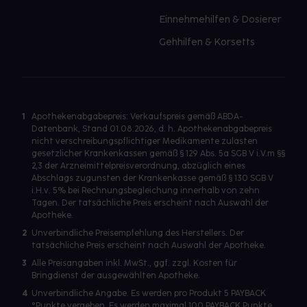
Einnehmehilfen & Dosierer
Gehhilfen & Korsetts
1
Apothekenabgabepreis: Verkaufspreis gemäß ABDA-
Datenbank, Stand 01.08.2026, d. h. Apothekenabgabepreis
nicht verschreibungspflichtiger Medikamente zulasten
gesetzlicher Krankenkassen gemäß § 129 Abs. 5a SGB V i.V.m §§
2,3 der Arzneimittelpreisverordnung, abzüglich eines
Abschlags zugunsten der Krankenkasse gemäß § 130 SGB V
i.H.v. 5% bei Rechnungsbegleichung innerhalb von zehn
Tagen. Der tatsächliche Preis erscheint nach Auswahl der
Apotheke.
2
Unverbindliche Preisempfehlung des Herstellers. Der
tatsächliche Preis erscheint nach Auswahl der Apotheke.
3
Alle Preisangaben inkl. MwSt., ggf. zzgl. Kosten für
Bringdienst der ausgewählten Apotheke.
4
Unverbindliche Angabe. Es werden pro Produkt 5 PAYBACK
°Punkte vergeben. Es werden maximal 100 PAYBACK Punkte