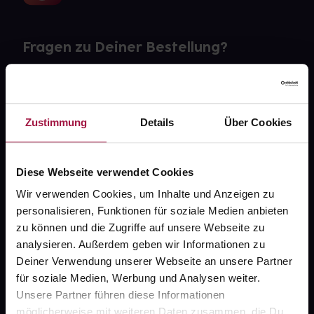
Fragen zu Deiner Bestellung?
Kontakt
FAQ
Zustimmung
Details
Über Cookies
Widerrufsformular
Diese Webseite verwendet Cookies
Wir verwenden Cookies, um Inhalte und Anzeigen zu
personalisieren, Funktionen für soziale Medien anbieten
gesund.de
zu können und die Zugriffe auf unsere Webseite zu
analysieren. Außerdem geben wir Informationen zu
Über uns
Deiner Verwendung unserer Webseite an unsere Partner
Karriere
für soziale Medien, Werbung und Analysen weiter.
Unsere Partner führen diese Informationen
Newsletter
möglicherweise mit weiteren Daten zusammen, die Du