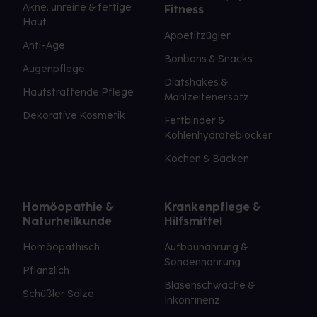
Akne, unreine & fettige
Fitness
Haut
Appetitzügler
Anti-Age
Bonbons & Snacks
Augenpflege
Diätshakes &
Hautstraffende Pflege
Mahlzeitenersatz
Dekorative Kosmetik
Fettbinder &
Kohlenhydrateblocker
Kochen & Backen
Homöopathie &
Krankenpflege &
Naturheilkunde
Hilfsmittel
Homöopathisch
Aufbaunahrung &
Sondennahrung
Pflanzlich
Blasenschwäche &
Schüßler Salze
Inkontinenz