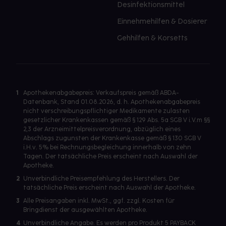
Desinfektionsmittel
Einnehmehilfen & Dosierer
Gehhilfen & Korsetts
1
Apothekenabgabepreis: Verkaufspreis gemäß ABDA-
Datenbank, Stand 01.08.2026, d. h. Apothekenabgabepreis
nicht verschreibungspflichtiger Medikamente zulasten
gesetzlicher Krankenkassen gemäß § 129 Abs. 5a SGB V i.V.m §§
2,3 der Arzneimittelpreisverordnung, abzüglich eines
Abschlags zugunsten der Krankenkasse gemäß § 130 SGB V
i.H.v. 5% bei Rechnungsbegleichung innerhalb von zehn
Tagen. Der tatsächliche Preis erscheint nach Auswahl der
Apotheke.
2
Unverbindliche Preisempfehlung des Herstellers. Der
tatsächliche Preis erscheint nach Auswahl der Apotheke.
3
Alle Preisangaben inkl. MwSt., ggf. zzgl. Kosten für
Bringdienst der ausgewählten Apotheke.
4
Unverbindliche Angabe. Es werden pro Produkt 5 PAYBACK