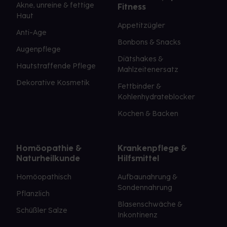
Akne, unreine & fettige
Fitness
Haut
Appetitzügler
Anti-Age
Bonbons & Snacks
Augenpflege
Diätshakes &
Hautstraffende Pflege
Mahlzeitenersatz
Dekorative Kosmetik
Fettbinder &
Kohlenhydrateblocker
Kochen & Backen
Homöopathie &
Krankenpflege &
Naturheilkunde
Hilfsmittel
Homöopathisch
Aufbaunahrung &
Sondennahrung
Pflanzlich
Blasenschwäche &
Schüßler Salze
Inkontinenz