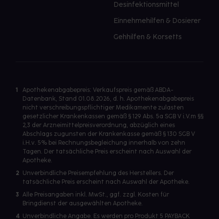
Desinfektionsmittel
Einnehmehilfen & Dosierer
Gehhilfen & Korsetts
1
Apothekenabgabepreis: Verkaufspreis gemäß ABDA-
Datenbank, Stand 01.08.2026, d. h. Apothekenabgabepreis
nicht verschreibungspflichtiger Medikamente zulasten
gesetzlicher Krankenkassen gemäß § 129 Abs. 5a SGB V i.V.m §§
2,3 der Arzneimittelpreisverordnung, abzüglich eines
Abschlags zugunsten der Krankenkasse gemäß § 130 SGB V
i.H.v. 5% bei Rechnungsbegleichung innerhalb von zehn
Tagen. Der tatsächliche Preis erscheint nach Auswahl der
Apotheke.
2
Unverbindliche Preisempfehlung des Herstellers. Der
tatsächliche Preis erscheint nach Auswahl der Apotheke.
3
Alle Preisangaben inkl. MwSt., ggf. zzgl. Kosten für
Bringdienst der ausgewählten Apotheke.
4
Unverbindliche Angabe. Es werden pro Produkt 5 PAYBACK