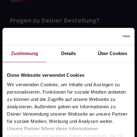
Fragen zu Deiner Bestellung?
Kontakt
FAQ
Zustimmung
Details
Über Cookies
Widerrufsformular
Diese Webseite verwendet Cookies
Wir verwenden Cookies, um Inhalte und Anzeigen zu
personalisieren, Funktionen für soziale Medien anbieten
gesund.de
zu können und die Zugriffe auf unsere Webseite zu
analysieren. Außerdem geben wir Informationen zu
Über uns
Deiner Verwendung unserer Webseite an unsere Partner
Karriere
für soziale Medien, Werbung und Analysen weiter.
Unsere Partner führen diese Informationen
Newsletter
möglicherweise mit weiteren Daten zusammen, die Du