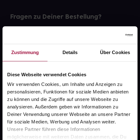
Fragen zu Deiner Bestellung?
Kontakt
FAQ
Zustimmung
Details
Über Cookies
Widerrufsformular
Diese Webseite verwendet Cookies
Wir verwenden Cookies, um Inhalte und Anzeigen zu
personalisieren, Funktionen für soziale Medien anbieten
gesund.de
zu können und die Zugriffe auf unsere Webseite zu
analysieren. Außerdem geben wir Informationen zu
Über uns
Deiner Verwendung unserer Webseite an unsere Partner
Karriere
für soziale Medien, Werbung und Analysen weiter.
Unsere Partner führen diese Informationen
Newsletter
möglicherweise mit weiteren Daten zusammen, die Du