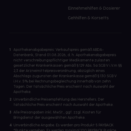
Einnehmehilfen & Dosierer
Gehhilfen & Korsetts
1
Apothekenabgabepreis: Verkaufspreis gemäß ABDA-
Datenbank, Stand 01.08.2026, d. h. Apothekenabgabepreis
nicht verschreibungspflichtiger Medikamente zulasten
gesetzlicher Krankenkassen gemäß § 129 Abs. 5a SGB V i.V.m §§
2,3 der Arzneimittelpreisverordnung, abzüglich eines
Abschlags zugunsten der Krankenkasse gemäß § 130 SGB V
i.H.v. 5% bei Rechnungsbegleichung innerhalb von zehn
Tagen. Der tatsächliche Preis erscheint nach Auswahl der
Apotheke.
2
Unverbindliche Preisempfehlung des Herstellers. Der
tatsächliche Preis erscheint nach Auswahl der Apotheke.
3
Alle Preisangaben inkl. MwSt., ggf. zzgl. Kosten für
Bringdienst der ausgewählten Apotheke.
4
Unverbindliche Angabe. Es werden pro Produkt 5 PAYBACK
°Punkte vergeben. Es werden maximal 100 PAYBACK Punkte