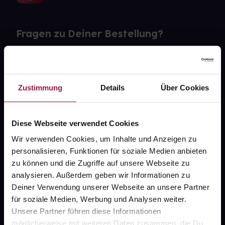
Fragen zu Deiner Bestellung?
Kontakt
FAQ
Zustimmung
Details
Über Cookies
Widerrufsformular
Diese Webseite verwendet Cookies
Wir verwenden Cookies, um Inhalte und Anzeigen zu
personalisieren, Funktionen für soziale Medien anbieten
gesund.de
zu können und die Zugriffe auf unsere Webseite zu
analysieren. Außerdem geben wir Informationen zu
Über uns
Deiner Verwendung unserer Webseite an unsere Partner
Karriere
für soziale Medien, Werbung und Analysen weiter.
Unsere Partner führen diese Informationen
Newsletter
möglicherweise mit weiteren Daten zusammen, die Du