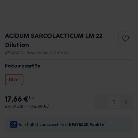
ACIDUM SARCOLACTICUM LM 22
Dilution
ARCANA Dr. Sewerin GmbH & Co.KG
Packungsgröße
10 ml
17,66 €
1, 3
inkl. MwSt. •
1.766,00 € / l
4
Du erhältst voraussichtlich
5 PAYBACK
Punkte