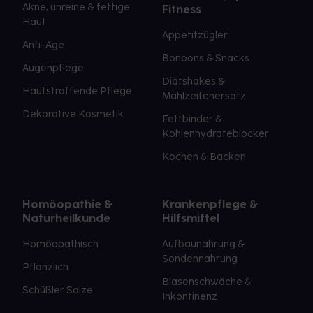
Akne, unreine & fettige
Fitness
Haut
Appetitzügler
Anti-Age
Bonbons & Snacks
Augenpflege
Diätshakes &
Hautstraffende Pflege
Mahlzeitenersatz
Dekorative Kosmetik
Fettbinder &
Kohlenhydrateblocker
Kochen & Backen
Homöopathie &
Krankenpflege &
Naturheilkunde
Hilfsmittel
Homöopathisch
Aufbaunahrung &
Sondennahrung
Pflanzlich
Blasenschwäche &
Schüßler Salze
Inkontinenz