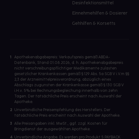
Desinfektionsmittel
Einnehmehilfen & Dosierer
Gehhilfen & Korsetts
1
Apothekenabgabepreis: Verkaufspreis gemäß ABDA-
Datenbank, Stand 01.08.2026, d. h. Apothekenabgabepreis
nicht verschreibungspflichtiger Medikamente zulasten
gesetzlicher Krankenkassen gemäß § 129 Abs. 5a SGB V i.V.m §§
2,3 der Arzneimittelpreisverordnung, abzüglich eines
Abschlags zugunsten der Krankenkasse gemäß § 130 SGB V
i.H.v. 5% bei Rechnungsbegleichung innerhalb von zehn
Tagen. Der tatsächliche Preis erscheint nach Auswahl der
Apotheke.
2
Unverbindliche Preisempfehlung des Herstellers. Der
tatsächliche Preis erscheint nach Auswahl der Apotheke.
3
Alle Preisangaben inkl. MwSt., ggf. zzgl. Kosten für
Bringdienst der ausgewählten Apotheke.
4
Unverbindliche Angabe. Es werden pro Produkt 5 PAYBACK