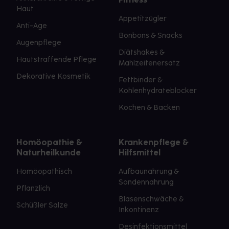
Haut
Appetitzügler
Anti-Age
Bonbons & Snacks
Augenpflege
Diätshakes &
Hautstraffende Pflege
Mahlzeitenersatz
Dekorative Kosmetik
Fettbinder &
Kohlenhydrateblocker
Kochen & Backen
Homöopathie &
Krankenpflege &
Naturheilkunde
Hilfsmittel
Homöopathisch
Aufbaunahrung &
Sondennahrung
Pflanzlich
Blasenschwäche &
Schüßler Salze
Inkontinenz
Desinfektionsmittel