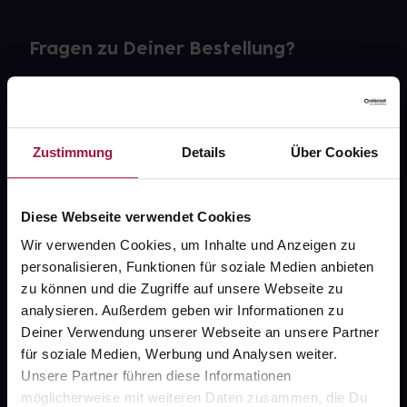
Fragen zu Deiner Bestellung?
Kontakt
FAQ
Zustimmung
Details
Über Cookies
Widerrufsformular
Diese Webseite verwendet Cookies
Wir verwenden Cookies, um Inhalte und Anzeigen zu
personalisieren, Funktionen für soziale Medien anbieten
gesund.de
zu können und die Zugriffe auf unsere Webseite zu
analysieren. Außerdem geben wir Informationen zu
Über uns
Deiner Verwendung unserer Webseite an unsere Partner
Karriere
für soziale Medien, Werbung und Analysen weiter.
Unsere Partner führen diese Informationen
Newsletter
möglicherweise mit weiteren Daten zusammen, die Du