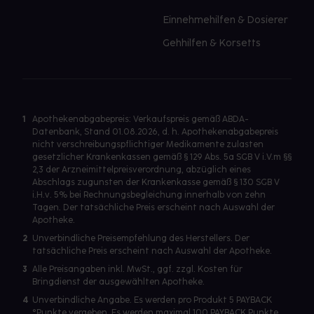
Einnehmehilfen & Dosierer
Gehhilfen & Korsetts
1
Apothekenabgabepreis: Verkaufspreis gemäß ABDA-
Datenbank, Stand 01.08.2026, d. h. Apothekenabgabepreis
nicht verschreibungspflichtiger Medikamente zulasten
gesetzlicher Krankenkassen gemäß § 129 Abs. 5a SGB V i.V.m §§
2,3 der Arzneimittelpreisverordnung, abzüglich eines
Abschlags zugunsten der Krankenkasse gemäß § 130 SGB V
i.H.v. 5% bei Rechnungsbegleichung innerhalb von zehn
Tagen. Der tatsächliche Preis erscheint nach Auswahl der
Apotheke.
2
Unverbindliche Preisempfehlung des Herstellers. Der
tatsächliche Preis erscheint nach Auswahl der Apotheke.
3
Alle Preisangaben inkl. MwSt., ggf. zzgl. Kosten für
Bringdienst der ausgewählten Apotheke.
4
Unverbindliche Angabe. Es werden pro Produkt 5 PAYBACK
°Punkte vergeben. Es werden maximal 100 PAYBACK Punkte