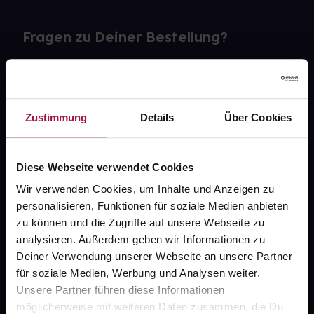
Fragen zu Deiner Bestellung?
Kontakt
FAQ
Zustimmung
Details
Über Cookies
Widerrufsformular
Diese Webseite verwendet Cookies
Wir verwenden Cookies, um Inhalte und Anzeigen zu
personalisieren, Funktionen für soziale Medien anbieten
gesund.de
zu können und die Zugriffe auf unsere Webseite zu
analysieren. Außerdem geben wir Informationen zu
Über uns
Deiner Verwendung unserer Webseite an unsere Partner
Karriere
für soziale Medien, Werbung und Analysen weiter.
Unsere Partner führen diese Informationen
Newsletter
möglicherweise mit weiteren Daten zusammen, die Du