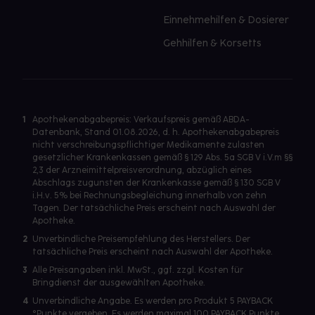
Einnehmehilfen & Dosierer
Gehhilfen & Korsetts
1
Apothekenabgabepreis: Verkaufspreis gemäß ABDA-
Datenbank, Stand 01.08.2026, d. h. Apothekenabgabepreis
nicht verschreibungspflichtiger Medikamente zulasten
gesetzlicher Krankenkassen gemäß § 129 Abs. 5a SGB V i.V.m §§
2,3 der Arzneimittelpreisverordnung, abzüglich eines
Abschlags zugunsten der Krankenkasse gemäß § 130 SGB V
i.H.v. 5% bei Rechnungsbegleichung innerhalb von zehn
Tagen. Der tatsächliche Preis erscheint nach Auswahl der
Apotheke.
2
Unverbindliche Preisempfehlung des Herstellers. Der
tatsächliche Preis erscheint nach Auswahl der Apotheke.
3
Alle Preisangaben inkl. MwSt., ggf. zzgl. Kosten für
Bringdienst der ausgewählten Apotheke.
4
Unverbindliche Angabe. Es werden pro Produkt 5 PAYBACK
°Punkte vergeben. Es werden maximal 100 PAYBACK Punkte