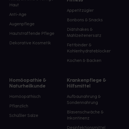
Haut
Appetitzügler
Anti-Age
Bonbons & Snacks
Augenpflege
Diätshakes &
Hautstraffende Pflege
Mahlzeitenersatz
Dekorative Kosmetik
Fettbinder &
Kohlenhydrateblocker
Kochen & Backen
Homöopathie &
Krankenpflege &
Naturheilkunde
Hilfsmittel
Homöopathisch
Aufbaunahrung &
Sondennahrung
Pflanzlich
Blasenschwäche &
Schüßler Salze
Inkontinenz
Desinfektionsmittel