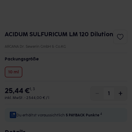
ACIDUM SULFURICUM LM 120 Dilution
ARCANA Dr. Sewerin GmbH & Co.KG
Packungsgröße
10 ml
25,44 €
1, 3
inkl. MwSt. •
2.544,00 € / l
4
Du erhältst voraussichtlich
5 PAYBACK
Punkte