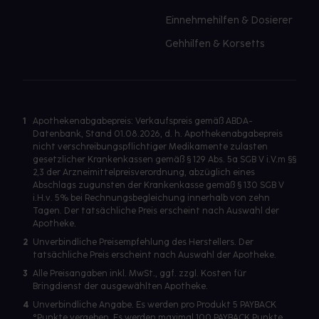
Einnehmehilfen & Dosierer
Gehhilfen & Korsetts
1
Apothekenabgabepreis: Verkaufspreis gemäß ABDA-
Datenbank, Stand 01.08.2026, d. h. Apothekenabgabepreis
nicht verschreibungspflichtiger Medikamente zulasten
gesetzlicher Krankenkassen gemäß § 129 Abs. 5a SGB V i.V.m §§
2,3 der Arzneimittelpreisverordnung, abzüglich eines
Abschlags zugunsten der Krankenkasse gemäß § 130 SGB V
i.H.v. 5% bei Rechnungsbegleichung innerhalb von zehn
Tagen. Der tatsächliche Preis erscheint nach Auswahl der
Apotheke.
2
Unverbindliche Preisempfehlung des Herstellers. Der
tatsächliche Preis erscheint nach Auswahl der Apotheke.
3
Alle Preisangaben inkl. MwSt., ggf. zzgl. Kosten für
Bringdienst der ausgewählten Apotheke.
4
Unverbindliche Angabe. Es werden pro Produkt 5 PAYBACK
°Punkte vergeben. Es werden maximal 100 PAYBACK Punkte