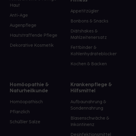
Haut
Appetitzügler
Anti-Age
Bonbons & Snacks
Augenpflege
Diätshakes &
Hautstraffende Pflege
Mahlzeitenersatz
Dekorative Kosmetik
Fettbinder &
Kohlenhydrateblocker
Kochen & Backen
Homöopathie &
Krankenpflege &
Naturheilkunde
Hilfsmittel
Homöopathisch
Aufbaunahrung &
Sondennahrung
Pflanzlich
Blasenschwäche &
Schüßler Salze
Inkontinenz
Desinfektionsmittel