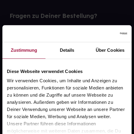
Fragen zu Deiner Bestellung?
Kontakt
FAQ
Zustimmung
Details
Über Cookies
Widerrufsformular
Diese Webseite verwendet Cookies
Wir verwenden Cookies, um Inhalte und Anzeigen zu
personalisieren, Funktionen für soziale Medien anbieten
gesund.de
zu können und die Zugriffe auf unsere Webseite zu
analysieren. Außerdem geben wir Informationen zu
Über uns
Deiner Verwendung unserer Webseite an unsere Partner
Karriere
für soziale Medien, Werbung und Analysen weiter.
Unsere Partner führen diese Informationen
Newsletter
möglicherweise mit weiteren Daten zusammen, die Du