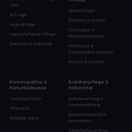
Haut
Appetitzügler
Anti-Age
Bonbons & Snacks
Augenpflege
Diätshakes &
Hautstraffende Pflege
Mahlzeitenersatz
Dekorative Kosmetik
Fettbinder &
Kohlenhydrateblocker
Kochen & Backen
Homöopathie &
Krankenpflege &
Naturheilkunde
Hilfsmittel
Homöopathisch
Aufbaunahrung &
Sondennahrung
Pflanzlich
Blasenschwäche &
Schüßler Salze
Inkontinenz
Desinfektionsmittel