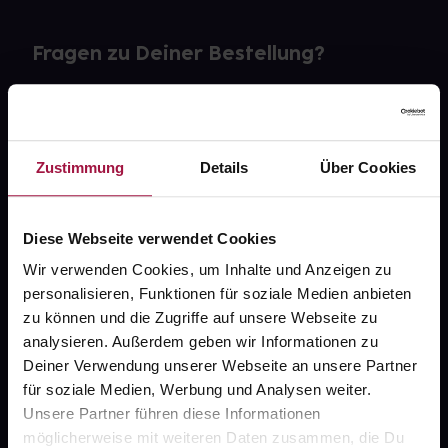
Fragen zu Deiner Bestellung?
Kontakt
FAQ
Zustimmung
Details
Über Cookies
Widerrufsformular
Diese Webseite verwendet Cookies
Wir verwenden Cookies, um Inhalte und Anzeigen zu
personalisieren, Funktionen für soziale Medien anbieten
gesund.de
zu können und die Zugriffe auf unsere Webseite zu
analysieren. Außerdem geben wir Informationen zu
Über uns
Deiner Verwendung unserer Webseite an unsere Partner
Karriere
für soziale Medien, Werbung und Analysen weiter.
Unsere Partner führen diese Informationen
Newsletter
möglicherweise mit weiteren Daten zusammen, die Du