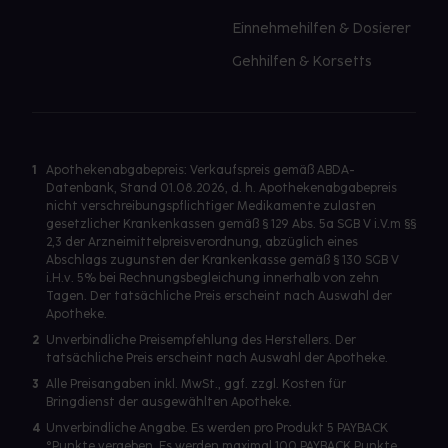
Einnehmehilfen & Dosierer
Gehhilfen & Korsetts
1
Apothekenabgabepreis: Verkaufspreis gemäß ABDA-
Datenbank, Stand 01.08.2026, d. h. Apothekenabgabepreis
nicht verschreibungspflichtiger Medikamente zulasten
gesetzlicher Krankenkassen gemäß § 129 Abs. 5a SGB V i.V.m §§
2,3 der Arzneimittelpreisverordnung, abzüglich eines
Abschlags zugunsten der Krankenkasse gemäß § 130 SGB V
i.H.v. 5% bei Rechnungsbegleichung innerhalb von zehn
Tagen. Der tatsächliche Preis erscheint nach Auswahl der
Apotheke.
2
Unverbindliche Preisempfehlung des Herstellers. Der
tatsächliche Preis erscheint nach Auswahl der Apotheke.
3
Alle Preisangaben inkl. MwSt., ggf. zzgl. Kosten für
Bringdienst der ausgewählten Apotheke.
4
Unverbindliche Angabe. Es werden pro Produkt 5 PAYBACK
°Punkte vergeben. Es werden maximal 100 PAYBACK Punkte