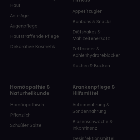
Haut
Appetitzügler
Anti-Age
Bonbons & Snacks
Augenpflege
Diätshakes &
Hautstraffende Pflege
Mahlzeitenersatz
Dekorative Kosmetik
Fettbinder &
Kohlenhydrateblocker
Kochen & Backen
Homöopathie &
Krankenpflege &
Naturheilkunde
Hilfsmittel
Homöopathisch
Aufbaunahrung &
Sondennahrung
Pflanzlich
Blasenschwäche &
Schüßler Salze
Inkontinenz
Desinfektionsmittel