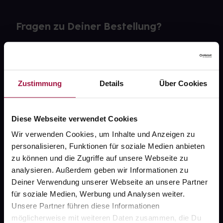
Fragen zu Deiner Bestellung?
Kontakt
FAQ
Zustimmung
Details
Über Cookies
Widerrufsformular
Diese Webseite verwendet Cookies
Wir verwenden Cookies, um Inhalte und Anzeigen zu
personalisieren, Funktionen für soziale Medien anbieten
gesund.de
zu können und die Zugriffe auf unsere Webseite zu
analysieren. Außerdem geben wir Informationen zu
Über uns
Deiner Verwendung unserer Webseite an unsere Partner
Karriere
für soziale Medien, Werbung und Analysen weiter.
Unsere Partner führen diese Informationen
Newsletter
möglicherweise mit weiteren Daten zusammen, die Du