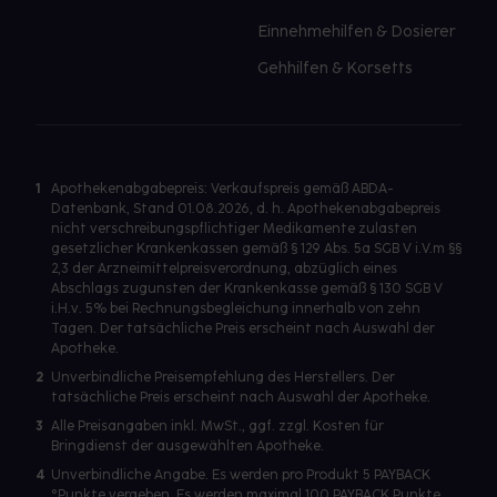
Einnehmehilfen & Dosierer
Gehhilfen & Korsetts
1
Apothekenabgabepreis: Verkaufspreis gemäß ABDA-
Datenbank, Stand 01.08.2026, d. h. Apothekenabgabepreis
nicht verschreibungspflichtiger Medikamente zulasten
gesetzlicher Krankenkassen gemäß § 129 Abs. 5a SGB V i.V.m §§
2,3 der Arzneimittelpreisverordnung, abzüglich eines
Abschlags zugunsten der Krankenkasse gemäß § 130 SGB V
i.H.v. 5% bei Rechnungsbegleichung innerhalb von zehn
Tagen. Der tatsächliche Preis erscheint nach Auswahl der
Apotheke.
2
Unverbindliche Preisempfehlung des Herstellers. Der
tatsächliche Preis erscheint nach Auswahl der Apotheke.
3
Alle Preisangaben inkl. MwSt., ggf. zzgl. Kosten für
Bringdienst der ausgewählten Apotheke.
4
Unverbindliche Angabe. Es werden pro Produkt 5 PAYBACK
°Punkte vergeben. Es werden maximal 100 PAYBACK Punkte