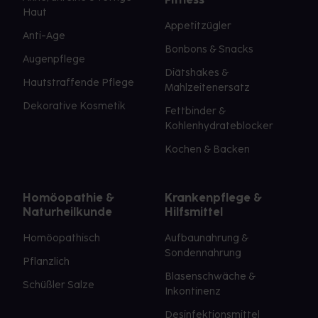
Haut
Appetitzügler
Anti-Age
Bonbons & Snacks
Augenpflege
Diätshakes &
Hautstraffende Pflege
Mahlzeitenersatz
Dekorative Kosmetik
Fettbinder &
Kohlenhydrateblocker
Kochen & Backen
Homöopathie &
Krankenpflege &
Naturheilkunde
Hilfsmittel
Homöopathisch
Aufbaunahrung &
Sondennahrung
Pflanzlich
Blasenschwäche &
Schüßler Salze
Inkontinenz
Desinfektionsmittel