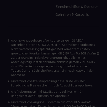
Einnehmehilfen & Dosierer
Gehhilfen & Korsetts
1
Apothekenabgabepreis: Verkaufspreis gemäß ABDA-
Datenbank, Stand 01.08.2026, d. h. Apothekenabgabepreis
nicht verschreibungspflichtiger Medikamente zulasten
gesetzlicher Krankenkassen gemäß § 129 Abs. 5a SGB V i.V.m §§
2,3 der Arzneimittelpreisverordnung, abzüglich eines
Abschlags zugunsten der Krankenkasse gemäß § 130 SGB V
i.H.v. 5% bei Rechnungsbegleichung innerhalb von zehn
Tagen. Der tatsächliche Preis erscheint nach Auswahl der
Apotheke.
2
Unverbindliche Preisempfehlung des Herstellers. Der
tatsächliche Preis erscheint nach Auswahl der Apotheke.
3
Alle Preisangaben inkl. MwSt., ggf. zzgl. Kosten für
Bringdienst der ausgewählten Apotheke.
4
Unverbindliche Angabe. Es werden pro Produkt 5 PAYBACK
°Punkte vergeben. Es werden maximal 100 PAYBACK Punkte