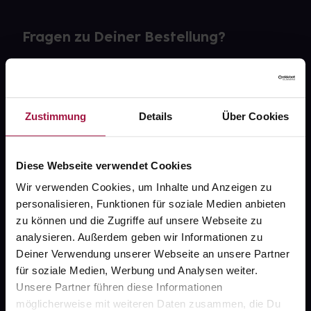
Fragen zu Deiner Bestellung?
Kontakt
FAQ
Zustimmung
Details
Über Cookies
Widerrufsformular
Diese Webseite verwendet Cookies
Wir verwenden Cookies, um Inhalte und Anzeigen zu
personalisieren, Funktionen für soziale Medien anbieten
gesund.de
zu können und die Zugriffe auf unsere Webseite zu
analysieren. Außerdem geben wir Informationen zu
Über uns
Deiner Verwendung unserer Webseite an unsere Partner
Karriere
für soziale Medien, Werbung und Analysen weiter.
Unsere Partner führen diese Informationen
Newsletter
möglicherweise mit weiteren Daten zusammen, die Du