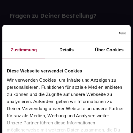
Fragen zu Deiner Bestellung?
Kontakt
FAQ
Zustimmung
Details
Über Cookies
Widerrufsformular
Diese Webseite verwendet Cookies
Wir verwenden Cookies, um Inhalte und Anzeigen zu
personalisieren, Funktionen für soziale Medien anbieten
gesund.de
zu können und die Zugriffe auf unsere Webseite zu
analysieren. Außerdem geben wir Informationen zu
Über uns
Deiner Verwendung unserer Webseite an unsere Partner
Karriere
für soziale Medien, Werbung und Analysen weiter.
Unsere Partner führen diese Informationen
Newsletter
möglicherweise mit weiteren Daten zusammen, die Du