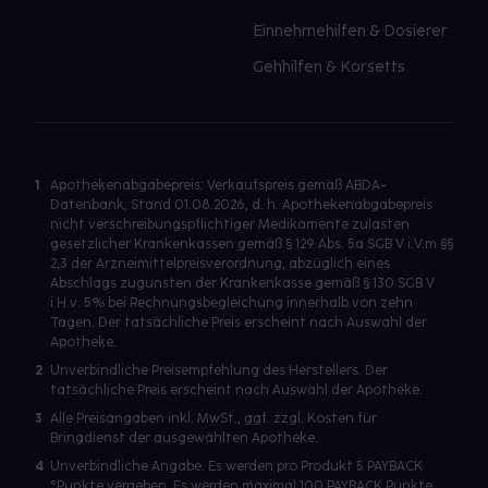
Einnehmehilfen & Dosierer
Gehhilfen & Korsetts
1
Apothekenabgabepreis: Verkaufspreis gemäß ABDA-
Datenbank, Stand 01.08.2026, d. h. Apothekenabgabepreis
nicht verschreibungspflichtiger Medikamente zulasten
gesetzlicher Krankenkassen gemäß § 129 Abs. 5a SGB V i.V.m §§
2,3 der Arzneimittelpreisverordnung, abzüglich eines
Abschlags zugunsten der Krankenkasse gemäß § 130 SGB V
i.H.v. 5% bei Rechnungsbegleichung innerhalb von zehn
Tagen. Der tatsächliche Preis erscheint nach Auswahl der
Apotheke.
2
Unverbindliche Preisempfehlung des Herstellers. Der
tatsächliche Preis erscheint nach Auswahl der Apotheke.
3
Alle Preisangaben inkl. MwSt., ggf. zzgl. Kosten für
Bringdienst der ausgewählten Apotheke.
4
Unverbindliche Angabe. Es werden pro Produkt 5 PAYBACK
°Punkte vergeben. Es werden maximal 100 PAYBACK Punkte