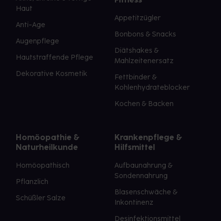
Haut
Appetitzügler
Anti-Age
Bonbons & Snacks
Augenpflege
Diätshakes &
Hautstraffende Pflege
Mahlzeitenersatz
Dekorative Kosmetik
Fettbinder &
Kohlenhydrateblocker
Kochen & Backen
Homöopathie &
Krankenpflege &
Naturheilkunde
Hilfsmittel
Homöopathisch
Aufbaunahrung &
Sondennahrung
Pflanzlich
Blasenschwäche &
Schüßler Salze
Inkontinenz
Desinfektionsmittel