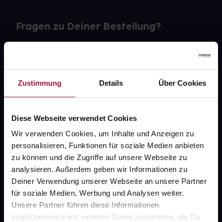
Fragen zu Deiner Bestellung?
Kontakt
FAQ
Zustimmung
Details
Über Cookies
Widerrufsformular
Diese Webseite verwendet Cookies
Wir verwenden Cookies, um Inhalte und Anzeigen zu
personalisieren, Funktionen für soziale Medien anbieten
gesund.de
zu können und die Zugriffe auf unsere Webseite zu
analysieren. Außerdem geben wir Informationen zu
Über uns
Deiner Verwendung unserer Webseite an unsere Partner
Karriere
für soziale Medien, Werbung und Analysen weiter.
Unsere Partner führen diese Informationen
Newsletter
möglicherweise mit weiteren Daten zusammen, die Du