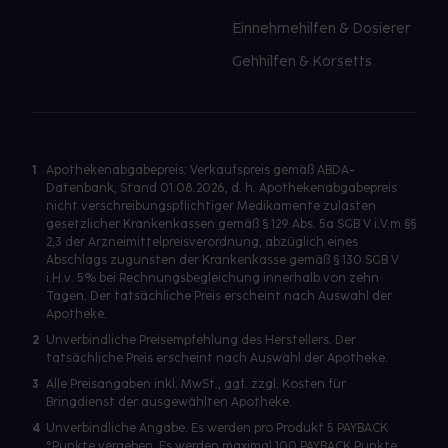
Einnehmehilfen & Dosierer
Gehhilfen & Korsetts
1
Apothekenabgabepreis: Verkaufspreis gemäß ABDA-
Datenbank, Stand 01.08.2026, d. h. Apothekenabgabepreis
nicht verschreibungspflichtiger Medikamente zulasten
gesetzlicher Krankenkassen gemäß § 129 Abs. 5a SGB V i.V.m §§
2,3 der Arzneimittelpreisverordnung, abzüglich eines
Abschlags zugunsten der Krankenkasse gemäß § 130 SGB V
i.H.v. 5% bei Rechnungsbegleichung innerhalb von zehn
Tagen. Der tatsächliche Preis erscheint nach Auswahl der
Apotheke.
2
Unverbindliche Preisempfehlung des Herstellers. Der
tatsächliche Preis erscheint nach Auswahl der Apotheke.
3
Alle Preisangaben inkl. MwSt., ggf. zzgl. Kosten für
Bringdienst der ausgewählten Apotheke.
4
Unverbindliche Angabe. Es werden pro Produkt 5 PAYBACK
°Punkte vergeben. Es werden maximal 100 PAYBACK Punkte