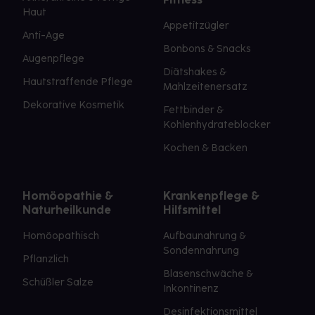
Haut
Appetitzügler
Anti-Age
Bonbons & Snacks
Augenpflege
Diätshakes &
Hautstraffende Pflege
Mahlzeitenersatz
Dekorative Kosmetik
Fettbinder &
Kohlenhydrateblocker
Kochen & Backen
Homöopathie &
Krankenpflege &
Naturheilkunde
Hilfsmittel
Homöopathisch
Aufbaunahrung &
Sondennahrung
Pflanzlich
Blasenschwäche &
Schüßler Salze
Inkontinenz
Desinfektionsmittel