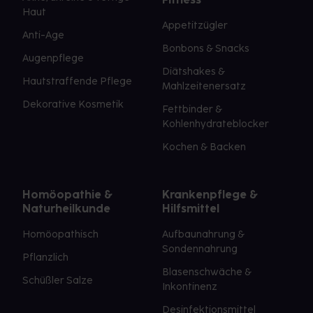
Haut
Appetitzügler
Anti-Age
Bonbons & Snacks
Augenpflege
Diätshakes &
Hautstraffende Pflege
Mahlzeitenersatz
Dekorative Kosmetik
Fettbinder &
Kohlenhydrateblocker
Kochen & Backen
Homöopathie &
Krankenpflege &
Naturheilkunde
Hilfsmittel
Homöopathisch
Aufbaunahrung &
Sondennahrung
Pflanzlich
Blasenschwäche &
Schüßler Salze
Inkontinenz
Desinfektionsmittel