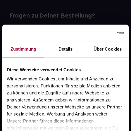
Fragen zu Deiner Bestellung?
Kontakt
FAQ
Zustimmung
Details
Über Cookies
Widerrufsformular
Diese Webseite verwendet Cookies
Wir verwenden Cookies, um Inhalte und Anzeigen zu
personalisieren, Funktionen für soziale Medien anbieten
gesund.de
zu können und die Zugriffe auf unsere Webseite zu
analysieren. Außerdem geben wir Informationen zu
Über uns
Deiner Verwendung unserer Webseite an unsere Partner
Karriere
für soziale Medien, Werbung und Analysen weiter.
Unsere Partner führen diese Informationen
Newsletter
möglicherweise mit weiteren Daten zusammen, die Du