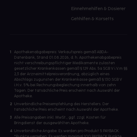
Einnehmehilfen & Dosierer
Gehhilfen & Korsetts
1
Apothekenabgabepreis: Verkaufspreis gemäß ABDA-
Datenbank, Stand 01.08.2026, d. h. Apothekenabgabepreis
nicht verschreibungspflichtiger Medikamente zulasten
gesetzlicher Krankenkassen gemäß § 129 Abs. 5a SGB V i.V.m §§
2,3 der Arzneimittelpreisverordnung, abzüglich eines
Abschlags zugunsten der Krankenkasse gemäß § 130 SGB V
i.H.v. 5% bei Rechnungsbegleichung innerhalb von zehn
Tagen. Der tatsächliche Preis erscheint nach Auswahl der
Apotheke.
2
Unverbindliche Preisempfehlung des Herstellers. Der
tatsächliche Preis erscheint nach Auswahl der Apotheke.
3
Alle Preisangaben inkl. MwSt., ggf. zzgl. Kosten für
Bringdienst der ausgewählten Apotheke.
4
Unverbindliche Angabe. Es werden pro Produkt 5 PAYBACK
°Punkte vergeben. Es werden maximal 100 PAYBACK Punkte