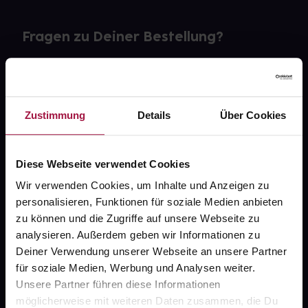
Fragen zu Deiner Bestellung?
Kontakt
FAQ
Zustimmung
Details
Über Cookies
Widerrufsformular
Diese Webseite verwendet Cookies
Wir verwenden Cookies, um Inhalte und Anzeigen zu
personalisieren, Funktionen für soziale Medien anbieten
gesund.de
zu können und die Zugriffe auf unsere Webseite zu
analysieren. Außerdem geben wir Informationen zu
Über uns
Deiner Verwendung unserer Webseite an unsere Partner
Karriere
für soziale Medien, Werbung und Analysen weiter.
Unsere Partner führen diese Informationen
Newsletter
möglicherweise mit weiteren Daten zusammen, die Du