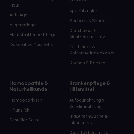
Haut
Appetitzügler
Anti-Age
Bonbons & Snacks
Augenpflege
Diätshakes &
Hautstraffende Pflege
Mahlzeitenersatz
Dekorative Kosmetik
Fettbinder &
Kohlenhydrateblocker
Kochen & Backen
Homöopathie &
Krankenpflege &
Naturheilkunde
Hilfsmittel
Homöopathisch
Aufbaunahrung &
Sondennahrung
Pflanzlich
Blasenschwäche &
Schüßler Salze
Inkontinenz
Desinfektionsmittel