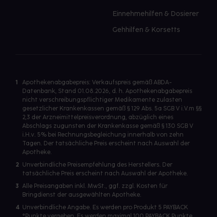
Einnehmehilfen & Dosierer
Gehhilfen & Korsetts
1
Apothekenabgabepreis: Verkaufspreis gemäß ABDA-
Datenbank, Stand 01.08.2026, d. h. Apothekenabgabepreis
nicht verschreibungspflichtiger Medikamente zulasten
gesetzlicher Krankenkassen gemäß § 129 Abs. 5a SGB V i.V.m §§
2,3 der Arzneimittelpreisverordnung, abzüglich eines
Abschlags zugunsten der Krankenkasse gemäß § 130 SGB V
i.H.v. 5% bei Rechnungsbegleichung innerhalb von zehn
Tagen. Der tatsächliche Preis erscheint nach Auswahl der
Apotheke.
2
Unverbindliche Preisempfehlung des Herstellers. Der
tatsächliche Preis erscheint nach Auswahl der Apotheke.
3
Alle Preisangaben inkl. MwSt., ggf. zzgl. Kosten für
Bringdienst der ausgewählten Apotheke.
4
Unverbindliche Angabe. Es werden pro Produkt 5 PAYBACK
°Punkte vergeben. Es werden maximal 100 PAYBACK Punkte