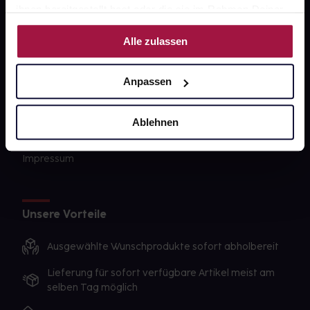
Barrierefreiheitserklärung
ihnen bereitgestellt hast oder die sie im Rahmen Deiner
Nutzung der Dienste gesammelt haben.
PAYBACK
Alle zulassen
gesund-versorger.de
Anpassen
Sanitätshäuser
Datenschutz
Ablehnen
AGB
Impressum
Unsere Vorteile
Ausgewählte Wunschprodukte sofort abholbereit
Lieferung für sofort verfügbare Artikel meist am
selben Tag möglich