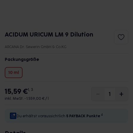
ACIDUM URICUM LM 9 Dilution
ARCANA Dr. Sewerin GmbH & Co.KG
Packungsgröße
10 ml
15,59 €
1, 3
inkl. MwSt. •
1.559,00 € / l
4
Du erhältst voraussichtlich
5 PAYBACK
Punkte