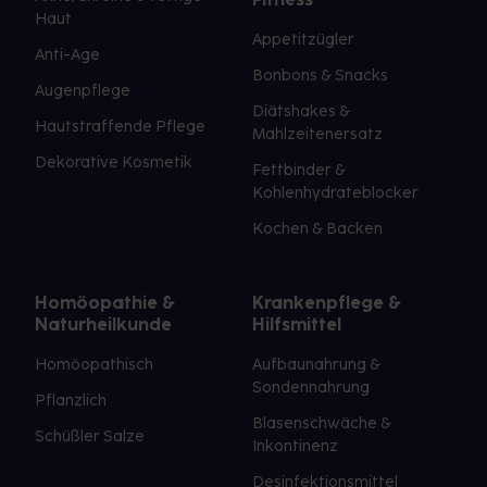
Haut
Appetitzügler
Anti-Age
Bonbons & Snacks
Augenpflege
Diätshakes &
Hautstraffende Pflege
Mahlzeitenersatz
Dekorative Kosmetik
Fettbinder &
Kohlenhydrateblocker
Kochen & Backen
Homöopathie &
Krankenpflege &
Naturheilkunde
Hilfsmittel
Homöopathisch
Aufbaunahrung &
Sondennahrung
Pflanzlich
Blasenschwäche &
Schüßler Salze
Inkontinenz
Desinfektionsmittel