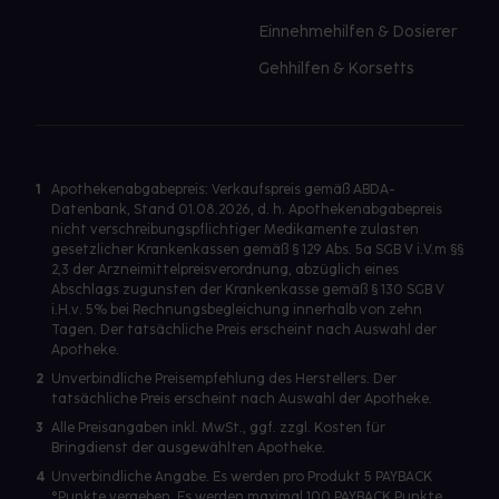
Einnehmehilfen & Dosierer
Gehhilfen & Korsetts
1
Apothekenabgabepreis: Verkaufspreis gemäß ABDA-
Datenbank, Stand 01.08.2026, d. h. Apothekenabgabepreis
nicht verschreibungspflichtiger Medikamente zulasten
gesetzlicher Krankenkassen gemäß § 129 Abs. 5a SGB V i.V.m §§
2,3 der Arzneimittelpreisverordnung, abzüglich eines
Abschlags zugunsten der Krankenkasse gemäß § 130 SGB V
i.H.v. 5% bei Rechnungsbegleichung innerhalb von zehn
Tagen. Der tatsächliche Preis erscheint nach Auswahl der
Apotheke.
2
Unverbindliche Preisempfehlung des Herstellers. Der
tatsächliche Preis erscheint nach Auswahl der Apotheke.
3
Alle Preisangaben inkl. MwSt., ggf. zzgl. Kosten für
Bringdienst der ausgewählten Apotheke.
4
Unverbindliche Angabe. Es werden pro Produkt 5 PAYBACK
°Punkte vergeben. Es werden maximal 100 PAYBACK Punkte