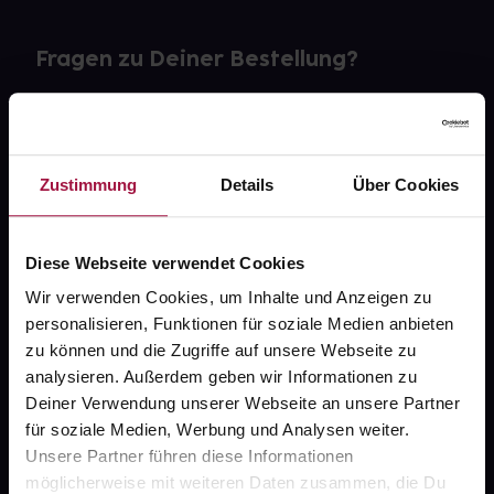
Fragen zu Deiner Bestellung?
Kontakt
FAQ
Zustimmung
Details
Über Cookies
Widerrufsformular
Diese Webseite verwendet Cookies
Wir verwenden Cookies, um Inhalte und Anzeigen zu
personalisieren, Funktionen für soziale Medien anbieten
gesund.de
zu können und die Zugriffe auf unsere Webseite zu
analysieren. Außerdem geben wir Informationen zu
Über uns
Deiner Verwendung unserer Webseite an unsere Partner
Karriere
für soziale Medien, Werbung und Analysen weiter.
Unsere Partner führen diese Informationen
Newsletter
möglicherweise mit weiteren Daten zusammen, die Du