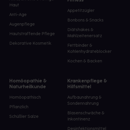
Haut
Appetitzügler
Anti-Age
Bonbons & Snacks
Augenpflege
Diätshakes &
Hautstraffende Pflege
Mahlzeitenersatz
Dekorative Kosmetik
Fettbinder &
Kohlenhydrateblocker
Kochen & Backen
Homöopathie &
Krankenpflege &
Naturheilkunde
Hilfsmittel
Homöopathisch
Aufbaunahrung &
Sondennahrung
Pflanzlich
Blasenschwäche &
Schüßler Salze
Inkontinenz
Desinfektionsmittel