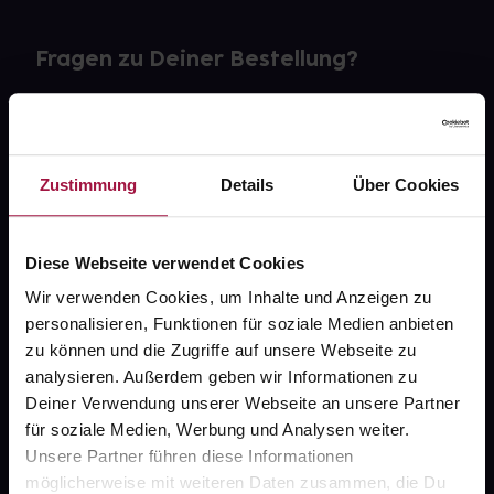
Fragen zu Deiner Bestellung?
Kontakt
FAQ
Zustimmung
Details
Über Cookies
Widerrufsformular
Diese Webseite verwendet Cookies
Wir verwenden Cookies, um Inhalte und Anzeigen zu
personalisieren, Funktionen für soziale Medien anbieten
gesund.de
zu können und die Zugriffe auf unsere Webseite zu
analysieren. Außerdem geben wir Informationen zu
Über uns
Deiner Verwendung unserer Webseite an unsere Partner
Karriere
für soziale Medien, Werbung und Analysen weiter.
Unsere Partner führen diese Informationen
Newsletter
möglicherweise mit weiteren Daten zusammen, die Du