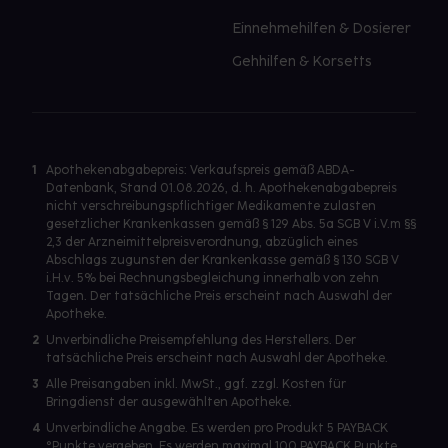
Einnehmehilfen & Dosierer
Gehhilfen & Korsetts
1
Apothekenabgabepreis: Verkaufspreis gemäß ABDA-
Datenbank, Stand 01.08.2026, d. h. Apothekenabgabepreis
nicht verschreibungspflichtiger Medikamente zulasten
gesetzlicher Krankenkassen gemäß § 129 Abs. 5a SGB V i.V.m §§
2,3 der Arzneimittelpreisverordnung, abzüglich eines
Abschlags zugunsten der Krankenkasse gemäß § 130 SGB V
i.H.v. 5% bei Rechnungsbegleichung innerhalb von zehn
Tagen. Der tatsächliche Preis erscheint nach Auswahl der
Apotheke.
2
Unverbindliche Preisempfehlung des Herstellers. Der
tatsächliche Preis erscheint nach Auswahl der Apotheke.
3
Alle Preisangaben inkl. MwSt., ggf. zzgl. Kosten für
Bringdienst der ausgewählten Apotheke.
4
Unverbindliche Angabe. Es werden pro Produkt 5 PAYBACK
°Punkte vergeben. Es werden maximal 100 PAYBACK Punkte