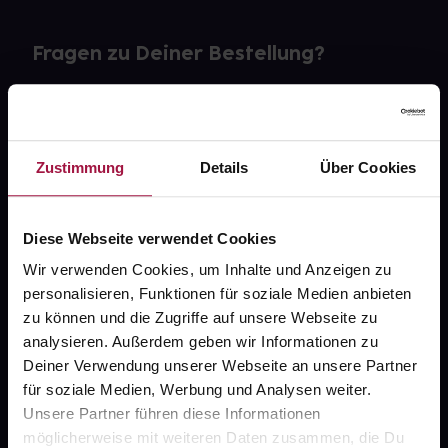
Fragen zu Deiner Bestellung?
Kontakt
FAQ
Zustimmung
Details
Über Cookies
Widerrufsformular
Diese Webseite verwendet Cookies
Wir verwenden Cookies, um Inhalte und Anzeigen zu
personalisieren, Funktionen für soziale Medien anbieten
gesund.de
zu können und die Zugriffe auf unsere Webseite zu
analysieren. Außerdem geben wir Informationen zu
Über uns
Deiner Verwendung unserer Webseite an unsere Partner
Karriere
für soziale Medien, Werbung und Analysen weiter.
Unsere Partner führen diese Informationen
Newsletter
möglicherweise mit weiteren Daten zusammen, die Du