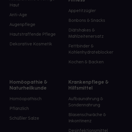
Haut
Appetitzügler
Anti-Age
Bonbons & Snacks
Augenpflege
Diätshakes &
Hautstraffende Pflege
Mahlzeitenersatz
Dekorative Kosmetik
Fettbinder &
Kohlenhydrateblocker
Kochen & Backen
Homöopathie &
Krankenpflege &
Naturheilkunde
Hilfsmittel
Homöopathisch
Aufbaunahrung &
Sondennahrung
Pflanzlich
Blasenschwäche &
Schüßler Salze
Inkontinenz
Desinfektionsmittel