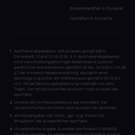
Einnehmehilfen & Dosierer
Gehhilfen & Korsetts
1
Apothekenabgabepreis: Verkaufspreis gemäß ABDA-
Datenbank, Stand 01.08.2026, d. h. Apothekenabgabepreis
nicht verschreibungspflichtiger Medikamente zulasten
gesetzlicher Krankenkassen gemäß § 129 Abs. 5a SGB V i.V.m §§
2,3 der Arzneimittelpreisverordnung, abzüglich eines
Abschlags zugunsten der Krankenkasse gemäß § 130 SGB V
i.H.v. 5% bei Rechnungsbegleichung innerhalb von zehn
Tagen. Der tatsächliche Preis erscheint nach Auswahl der
Apotheke.
2
Unverbindliche Preisempfehlung des Herstellers. Der
tatsächliche Preis erscheint nach Auswahl der Apotheke.
3
Alle Preisangaben inkl. MwSt., ggf. zzgl. Kosten für
Bringdienst der ausgewählten Apotheke.
4
Unverbindliche Angabe. Es werden pro Produkt 5 PAYBACK
°Punkte vergeben. Es werden maximal 100 PAYBACK Punkte