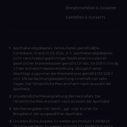
Einnehmehilfen & Dosierer
Gehhilfen & Korsetts
1
Apothekenabgabepreis: Verkaufspreis gemäß ABDA-
Datenbank, Stand 01.08.2026, d. h. Apothekenabgabepreis
nicht verschreibungspflichtiger Medikamente zulasten
gesetzlicher Krankenkassen gemäß § 129 Abs. 5a SGB V i.V.m §§
2,3 der Arzneimittelpreisverordnung, abzüglich eines
Abschlags zugunsten der Krankenkasse gemäß § 130 SGB V
i.H.v. 5% bei Rechnungsbegleichung innerhalb von zehn
Tagen. Der tatsächliche Preis erscheint nach Auswahl der
Apotheke.
2
Unverbindliche Preisempfehlung des Herstellers. Der
tatsächliche Preis erscheint nach Auswahl der Apotheke.
3
Alle Preisangaben inkl. MwSt., ggf. zzgl. Kosten für
Bringdienst der ausgewählten Apotheke.
4
Unverbindliche Angabe. Es werden pro Produkt 5 PAYBACK
°Punkte vergeben. Es werden maximal 100 PAYBACK Punkte