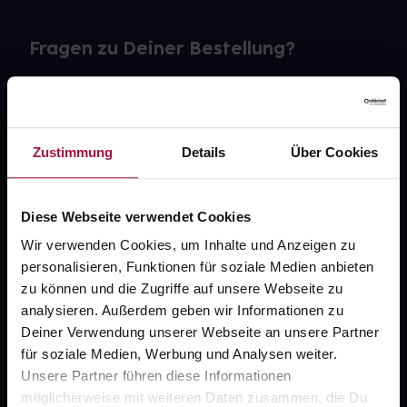
Fragen zu Deiner Bestellung?
Kontakt
FAQ
Zustimmung
Details
Über Cookies
Widerrufsformular
Diese Webseite verwendet Cookies
Wir verwenden Cookies, um Inhalte und Anzeigen zu
personalisieren, Funktionen für soziale Medien anbieten
gesund.de
zu können und die Zugriffe auf unsere Webseite zu
analysieren. Außerdem geben wir Informationen zu
Über uns
Deiner Verwendung unserer Webseite an unsere Partner
Karriere
für soziale Medien, Werbung und Analysen weiter.
Unsere Partner führen diese Informationen
Newsletter
möglicherweise mit weiteren Daten zusammen, die Du