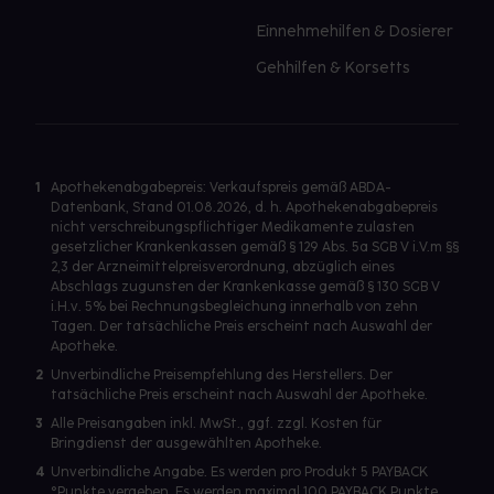
Einnehmehilfen & Dosierer
Gehhilfen & Korsetts
1
Apothekenabgabepreis: Verkaufspreis gemäß ABDA-
Datenbank, Stand 01.08.2026, d. h. Apothekenabgabepreis
nicht verschreibungspflichtiger Medikamente zulasten
gesetzlicher Krankenkassen gemäß § 129 Abs. 5a SGB V i.V.m §§
2,3 der Arzneimittelpreisverordnung, abzüglich eines
Abschlags zugunsten der Krankenkasse gemäß § 130 SGB V
i.H.v. 5% bei Rechnungsbegleichung innerhalb von zehn
Tagen. Der tatsächliche Preis erscheint nach Auswahl der
Apotheke.
2
Unverbindliche Preisempfehlung des Herstellers. Der
tatsächliche Preis erscheint nach Auswahl der Apotheke.
3
Alle Preisangaben inkl. MwSt., ggf. zzgl. Kosten für
Bringdienst der ausgewählten Apotheke.
4
Unverbindliche Angabe. Es werden pro Produkt 5 PAYBACK
°Punkte vergeben. Es werden maximal 100 PAYBACK Punkte