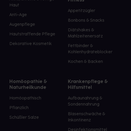
Haut
Appetitzügler
Anti-Age
Bonbons & Snacks
Augenpflege
Diätshakes &
Hautstraffende Pflege
Mahlzeitenersatz
Dekorative Kosmetik
Fettbinder &
Kohlenhydrateblocker
Kochen & Backen
Homöopathie &
Krankenpflege &
Naturheilkunde
Hilfsmittel
Homöopathisch
Aufbaunahrung &
Sondennahrung
Pflanzlich
Blasenschwäche &
Schüßler Salze
Inkontinenz
Desinfektionsmittel