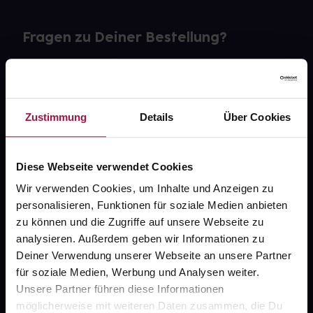
Fragen zu Deiner Bestellung?
Kontakt
FAQ
Zustimmung
Details
Über Cookies
Widerrufsformular
Diese Webseite verwendet Cookies
Wir verwenden Cookies, um Inhalte und Anzeigen zu
personalisieren, Funktionen für soziale Medien anbieten
gesund.de
zu können und die Zugriffe auf unsere Webseite zu
analysieren. Außerdem geben wir Informationen zu
Über uns
Deiner Verwendung unserer Webseite an unsere Partner
Karriere
für soziale Medien, Werbung und Analysen weiter.
Unsere Partner führen diese Informationen
Newsletter
möglicherweise mit weiteren Daten zusammen, die Du