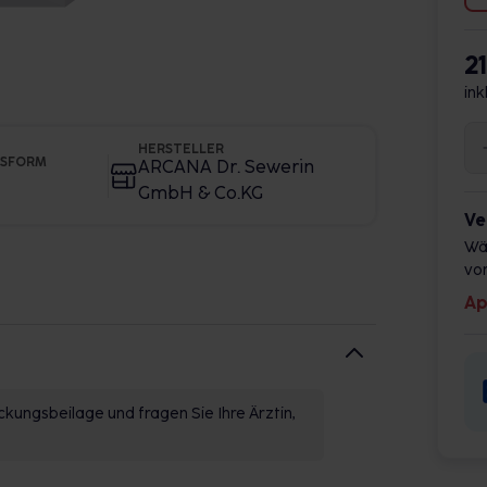
2
ink
HERSTELLER
GSFORM
ARCANA Dr. Sewerin
GmbH & Co.KG
Ve
Wä
vor
Ap
kungsbeilage und fragen Sie Ihre Ärztin,