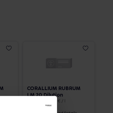
UM
CORALLIUM RUBRUM
LM 20 Dilution
10 ml • 1.662,00 € / l