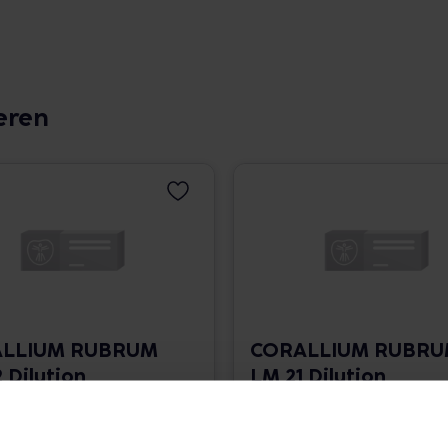
eren
LLIUM RUBRUM
CORALLIUM RUBR
 Dilution
LM 21 Dilution
 1.766,00 € / l
10 ml • 1.766,00 € / l