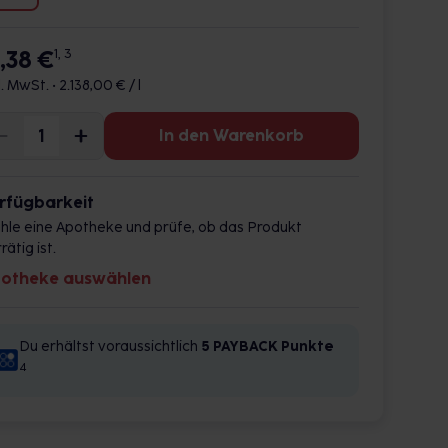
1,38 €
1, 3
l. MwSt. •
2.138,00 € / l
In den Warenkorb
rfügbarkeit
hle eine Apotheke und prüfe, ob das Produkt
rätig ist.
otheke auswählen
Du erhältst voraussichtlich
5 PAYBACK
Punkte
4