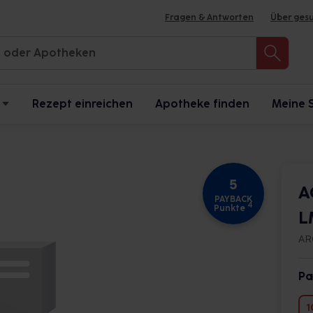
Fragen & Antworten
Über ges
Rezept einreichen
Apotheke finden
Meine 
5
A
PAYBACK
4
Punkte
L
AR
Pa
1