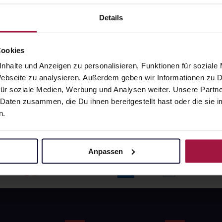
angaben und Details
Pflichtangaben und Details
6
€
17,66
€
Details
1, 3
1, 3
Cookies
nhalte und Anzeigen zu personalisieren, Funktionen für soziale
 Webseite zu analysieren. Außerdem geben wir Informationen zu
ür soziale Medien, Werbung und Analysen weiter. Unsere Partne
 Daten zusammen, die Du ihnen bereitgestellt hast oder die si
n.
Anpassen