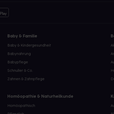
Baby & Familie
B
Baby & Kindergesundheit
A
Babynahrung
A
Babypflege
A
Schnuller & Co.
H
Zahnen & Zahnpflege
D
Homöopathie & Naturheilkunde
K
Homöopathisch
A