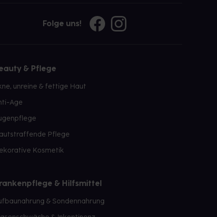
Folge uns!
eauty & Pflege
kne, unreine & fettige Haut
nti-Age
ugenpflege
autstraffende Pflege
ekorative Kosmetik
rankenpflege & Hilfsmittel
ufbaunahrung & Sondennahrung