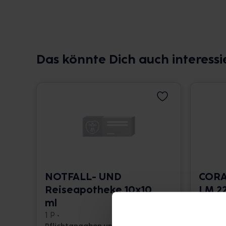
Das könnte Dich auch interessi
NOTFALL- UND
CORA
Reiseapotheke 10x10
LM 22
ml
10 ml •
1 P •