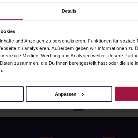
angaben und Details
Pflichtangaben und Details
6
€
17,66
€
Details
1, 3
1, 3
Cookies
nhalte und Anzeigen zu personalisieren, Funktionen für soziale
 Webseite zu analysieren. Außerdem geben wir Informationen zu
ür soziale Medien, Werbung und Analysen weiter. Unsere Partne
 Daten zusammen, die Du ihnen bereitgestellt hast oder die si
n.
Anpassen