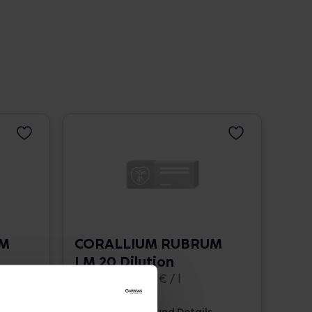
UM
CORALLIUM RUBRUM
LM 20 Dilution
10 ml • 1.662,00 € / l