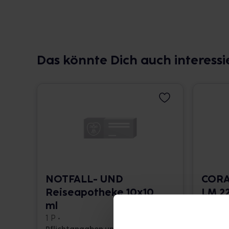
Das könnte Dich auch interessi
NOTFALL- UND
CORA
Reiseapotheke 10x10
LM 22
ml
10 ml •
1 P •