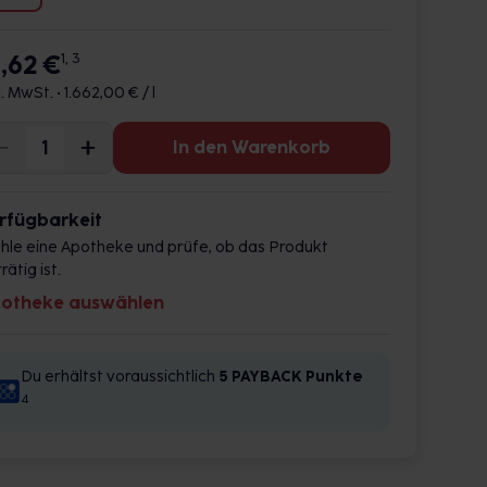
6,62 €
1, 3
l. MwSt. •
1.662,00 € / l
In den Warenkorb
rfügbarkeit
hle eine Apotheke und prüfe, ob das Produkt
rätig ist.
otheke auswählen
Du erhältst voraussichtlich
5 PAYBACK
Punkte
4