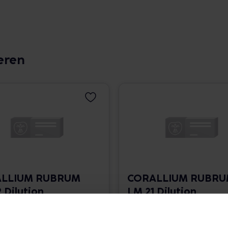
eren
LLIUM RUBRUM
CORALLIUM RUBR
 Dilution
LM 21 Dilution
 1.766,00 € / l
10 ml • 1.766,00 € / l