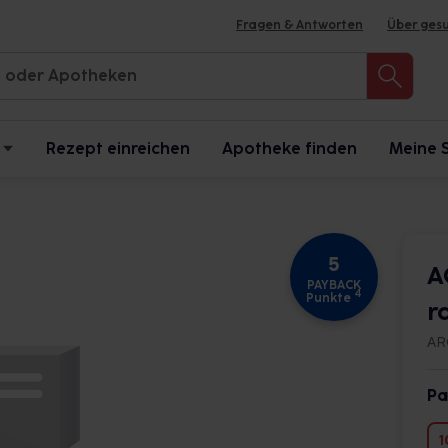
Fragen & Antworten
Über ges
Rezept einreichen
Apotheke finden
Meine 
5
A
PAYBACK
4
Punkte
r
AR
Pa
1