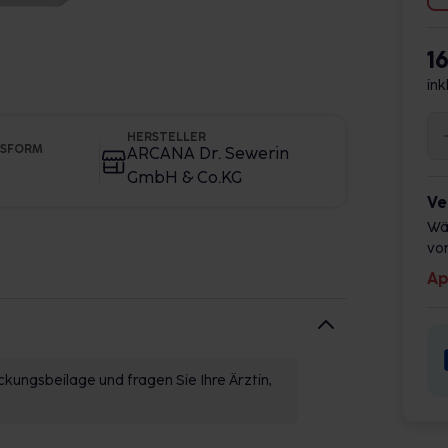
1
ink
HERSTELLER
GSFORM
ARCANA Dr. Sewerin
GmbH & Co.KG
Ve
Wä
vor
Ap
kungsbeilage und fragen Sie Ihre Ärztin,