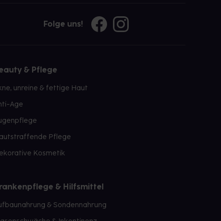
Folge uns!
eauty & Pflege
kne, unreine & fettige Haut
nti-Age
ugenpflege
autstraffende Pflege
ekorative Kosmetik
rankenpflege & Hilfsmittel
ufbaunahrung & Sondennahrung