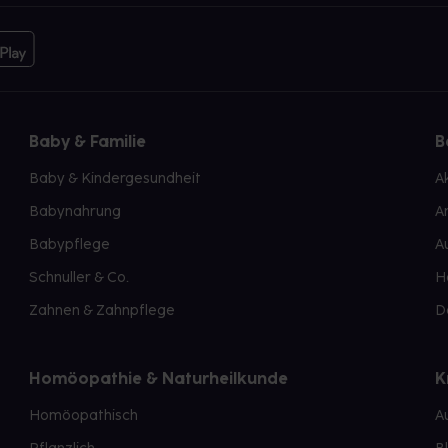
Baby & Familie
B
Baby & Kindergesundheit
A
Babynahrung
A
Babypflege
A
Schnuller & Co.
H
Zahnen & Zahnpflege
D
Homöopathie & Naturheilkunde
K
Homöopathisch
A