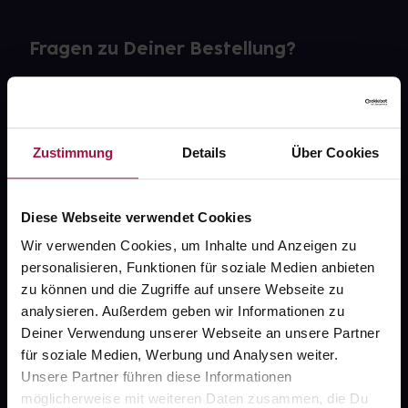
Fragen zu Deiner Bestellung?
Kontakt
FAQ
Zustimmung
Details
Über Cookies
Widerrufsformular
Diese Webseite verwendet Cookies
Wir verwenden Cookies, um Inhalte und Anzeigen zu
personalisieren, Funktionen für soziale Medien anbieten
gesund.de
zu können und die Zugriffe auf unsere Webseite zu
analysieren. Außerdem geben wir Informationen zu
Über uns
Deiner Verwendung unserer Webseite an unsere Partner
Karriere
für soziale Medien, Werbung und Analysen weiter.
Unsere Partner führen diese Informationen
Newsletter
möglicherweise mit weiteren Daten zusammen, die Du