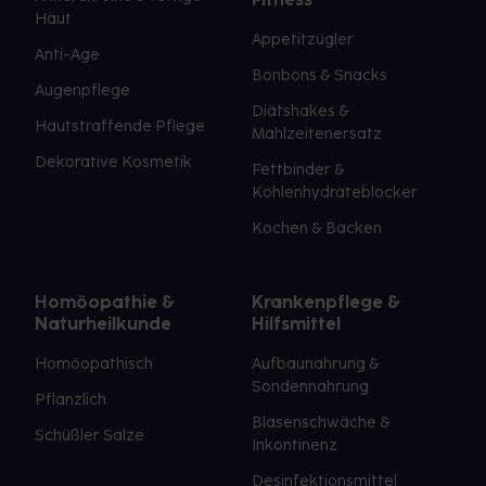
Haut
Appetitzügler
Anti-Age
Bonbons & Snacks
Augenpflege
Diätshakes &
Hautstraffende Pflege
Mahlzeitenersatz
Dekorative Kosmetik
Fettbinder &
Kohlenhydrateblocker
Kochen & Backen
Homöopathie &
Krankenpflege &
Naturheilkunde
Hilfsmittel
Homöopathisch
Aufbaunahrung &
Sondennahrung
Pflanzlich
Blasenschwäche &
Schüßler Salze
Inkontinenz
Desinfektionsmittel