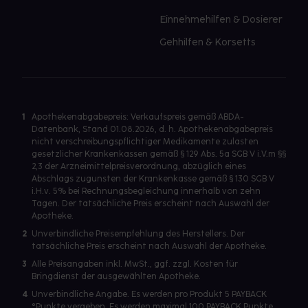
Einnehmehilfen & Dosierer
Gehhilfen & Korsetts
1
Apothekenabgabepreis: Verkaufspreis gemäß ABDA-
Datenbank, Stand 01.08.2026, d. h. Apothekenabgabepreis
nicht verschreibungspflichtiger Medikamente zulasten
gesetzlicher Krankenkassen gemäß § 129 Abs. 5a SGB V i.V.m §§
2,3 der Arzneimittelpreisverordnung, abzüglich eines
Abschlags zugunsten der Krankenkasse gemäß § 130 SGB V
i.H.v. 5% bei Rechnungsbegleichung innerhalb von zehn
Tagen. Der tatsächliche Preis erscheint nach Auswahl der
Apotheke.
2
Unverbindliche Preisempfehlung des Herstellers. Der
tatsächliche Preis erscheint nach Auswahl der Apotheke.
3
Alle Preisangaben inkl. MwSt., ggf. zzgl. Kosten für
Bringdienst der ausgewählten Apotheke.
4
Unverbindliche Angabe. Es werden pro Produkt 5 PAYBACK
°Punkte vergeben. Es werden maximal 100 PAYBACK Punkte