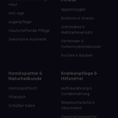
Haut
Appetitzügler
Anti-Age
Bonbons & Snacks
Augenpflege
Diätshakes &
Hautstraffende Pflege
Mahlzeitenersatz
Dekorative Kosmetik
Fettbinder &
Kohlenhydrateblocker
Kochen & Backen
Homöopathie &
Krankenpflege &
Naturheilkunde
Hilfsmittel
Homöopathisch
Aufbaunahrung &
Sondennahrung
Pflanzlich
Blasenschwäche &
Schüßler Salze
Inkontinenz
Desinfektionsmittel