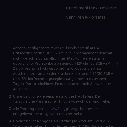
Einnehmehilfen & Dosierer
Gehhilfen & Korsetts
1
Apothekenabgabepreis: Verkaufspreis gemäß ABDA-
Datenbank, Stand 01.08.2026, d. h. Apothekenabgabepreis
nicht verschreibungspflichtiger Medikamente zulasten
gesetzlicher Krankenkassen gemäß § 129 Abs. 5a SGB V i.V.m §§
2,3 der Arzneimittelpreisverordnung, abzüglich eines
Abschlags zugunsten der Krankenkasse gemäß § 130 SGB V
i.H.v. 5% bei Rechnungsbegleichung innerhalb von zehn
Tagen. Der tatsächliche Preis erscheint nach Auswahl der
Apotheke.
2
Unverbindliche Preisempfehlung des Herstellers. Der
tatsächliche Preis erscheint nach Auswahl der Apotheke.
3
Alle Preisangaben inkl. MwSt., ggf. zzgl. Kosten für
Bringdienst der ausgewählten Apotheke.
4
Unverbindliche Angabe. Es werden pro Produkt 5 PAYBACK
°Punkte vergeben. Es werden maximal 100 PAYBACK Punkte