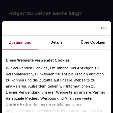
Fragen zu Deiner Bestellung?
Kontakt
FAQ
Zustimmung
Details
Über Cookies
Widerrufsformular
Diese Webseite verwendet Cookies
Wir verwenden Cookies, um Inhalte und Anzeigen zu
personalisieren, Funktionen für soziale Medien anbieten
gesund.de
zu können und die Zugriffe auf unsere Webseite zu
analysieren. Außerdem geben wir Informationen zu
Über uns
Deiner Verwendung unserer Webseite an unsere Partner
Karriere
für soziale Medien, Werbung und Analysen weiter.
Unsere Partner führen diese Informationen
Newsletter
möglicherweise mit weiteren Daten zusammen, die Du