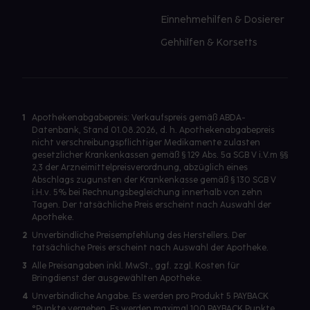
Einnehmehilfen & Dosierer
Gehhilfen & Korsetts
1
Apothekenabgabepreis: Verkaufspreis gemäß ABDA-
Datenbank, Stand 01.08.2026, d. h. Apothekenabgabepreis
nicht verschreibungspflichtiger Medikamente zulasten
gesetzlicher Krankenkassen gemäß § 129 Abs. 5a SGB V i.V.m §§
2,3 der Arzneimittelpreisverordnung, abzüglich eines
Abschlags zugunsten der Krankenkasse gemäß § 130 SGB V
i.H.v. 5% bei Rechnungsbegleichung innerhalb von zehn
Tagen. Der tatsächliche Preis erscheint nach Auswahl der
Apotheke.
2
Unverbindliche Preisempfehlung des Herstellers. Der
tatsächliche Preis erscheint nach Auswahl der Apotheke.
3
Alle Preisangaben inkl. MwSt., ggf. zzgl. Kosten für
Bringdienst der ausgewählten Apotheke.
4
Unverbindliche Angabe. Es werden pro Produkt 5 PAYBACK
°Punkte vergeben. Es werden maximal 100 PAYBACK Punkte