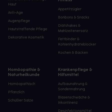
Haut
Appetitzügler
Anti-Age
Bonbons & Snacks
Augenpflege
Diätshakes &
Hautstraffende Pflege
Mahlzeitenersatz
Dekorative Kosmetik
Fettbinder &
Kohlenhydrateblocker
Kochen & Backen
Homöopathie &
Krankenpflege &
Naturheilkunde
Hilfsmittel
Homöopathisch
Aufbaunahrung &
Sondennahrung
Pflanzlich
Blasenschwäche &
Schüßler Salze
Inkontinenz
Desinfektionsmittel