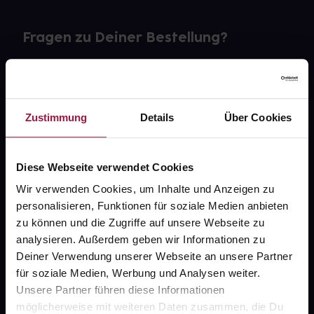
Fragen zu Deiner Bestellung?
Kontakt
FAQ
Zustimmung
Details
Über Cookies
Widerrufsformular
Diese Webseite verwendet Cookies
Wir verwenden Cookies, um Inhalte und Anzeigen zu
personalisieren, Funktionen für soziale Medien anbieten
gesund.de
zu können und die Zugriffe auf unsere Webseite zu
analysieren. Außerdem geben wir Informationen zu
Über uns
Deiner Verwendung unserer Webseite an unsere Partner
Karriere
für soziale Medien, Werbung und Analysen weiter.
Unsere Partner führen diese Informationen
Newsletter
möglicherweise mit weiteren Daten zusammen, die Du