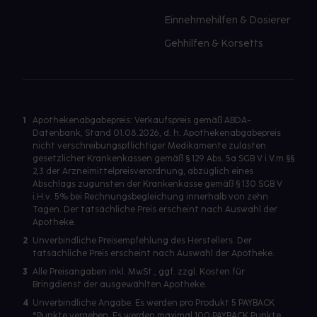
Einnehmehilfen & Dosierer
Gehhilfen & Korsetts
1
Apothekenabgabepreis: Verkaufspreis gemäß ABDA-
Datenbank, Stand 01.08.2026, d. h. Apothekenabgabepreis
nicht verschreibungspflichtiger Medikamente zulasten
gesetzlicher Krankenkassen gemäß § 129 Abs. 5a SGB V i.V.m §§
2,3 der Arzneimittelpreisverordnung, abzüglich eines
Abschlags zugunsten der Krankenkasse gemäß § 130 SGB V
i.H.v. 5% bei Rechnungsbegleichung innerhalb von zehn
Tagen. Der tatsächliche Preis erscheint nach Auswahl der
Apotheke.
2
Unverbindliche Preisempfehlung des Herstellers. Der
tatsächliche Preis erscheint nach Auswahl der Apotheke.
3
Alle Preisangaben inkl. MwSt., ggf. zzgl. Kosten für
Bringdienst der ausgewählten Apotheke.
4
Unverbindliche Angabe. Es werden pro Produkt 5 PAYBACK
°Punkte vergeben. Es werden maximal 100 PAYBACK Punkte