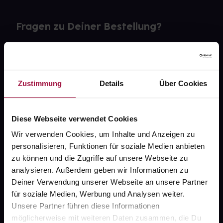
Fragen zu Deiner Bestellung?
Kontakt
FAQ
Zustimmung
Details
Über Cookies
Widerrufsformular
Diese Webseite verwendet Cookies
Wir verwenden Cookies, um Inhalte und Anzeigen zu
personalisieren, Funktionen für soziale Medien anbieten
gesund.de
zu können und die Zugriffe auf unsere Webseite zu
analysieren. Außerdem geben wir Informationen zu
Über uns
Deiner Verwendung unserer Webseite an unsere Partner
Karriere
für soziale Medien, Werbung und Analysen weiter.
Unsere Partner führen diese Informationen
Newsletter
möglicherweise mit weiteren Daten zusammen, die Du