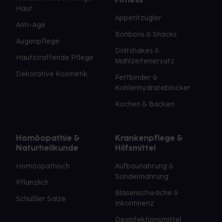
Haut
Appetitzügler
Anti-Age
Bonbons & Snacks
Augenpflege
Diätshakes &
Hautstraffende Pflege
Mahlzeitenersatz
Dekorative Kosmetik
Fettbinder &
Kohlenhydrateblocker
Kochen & Backen
Homöopathie &
Krankenpflege &
Naturheilkunde
Hilfsmittel
Homöopathisch
Aufbaunahrung &
Sondennahrung
Pflanzlich
Blasenschwäche &
Schüßler Salze
Inkontinenz
Desinfektionsmittel