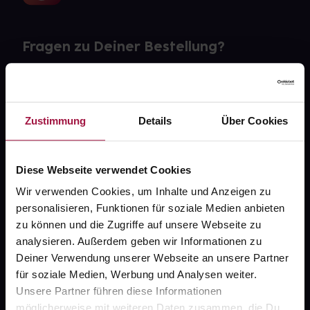
Fragen zu Deiner Bestellung?
Kontakt
FAQ
Zustimmung
Details
Über Cookies
Widerrufsformular
Diese Webseite verwendet Cookies
Wir verwenden Cookies, um Inhalte und Anzeigen zu
personalisieren, Funktionen für soziale Medien anbieten
gesund.de
zu können und die Zugriffe auf unsere Webseite zu
analysieren. Außerdem geben wir Informationen zu
Über uns
Deiner Verwendung unserer Webseite an unsere Partner
Karriere
für soziale Medien, Werbung und Analysen weiter.
Unsere Partner führen diese Informationen
Newsletter
möglicherweise mit weiteren Daten zusammen, die Du