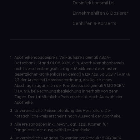
Desinfektionsmittel
Einnehmehilfen & Dosierer
Gehhilfen & Korsetts
1
Apothekenabgabepreis: Verkaufspreis gemäß ABDA-
Datenbank, Stand 01.08.2026, d. h. Apothekenabgabepreis
nicht verschreibungspflichtiger Medikamente zulasten
gesetzlicher Krankenkassen gemäß § 129 Abs. 5a SGB V i.V.m §§
2,3 der Arzneimittelpreisverordnung, abzüglich eines
Abschlags zugunsten der Krankenkasse gemäß § 130 SGB V
i.H.v. 5% bei Rechnungsbegleichung innerhalb von zehn
Tagen. Der tatsächliche Preis erscheint nach Auswahl der
Apotheke.
2
Unverbindliche Preisempfehlung des Herstellers. Der
tatsächliche Preis erscheint nach Auswahl der Apotheke.
3
Alle Preisangaben inkl. MwSt., ggf. zzgl. Kosten für
Bringdienst der ausgewählten Apotheke.
4
Unverbindliche Angabe. Es werden pro Produkt 5 PAYBACK