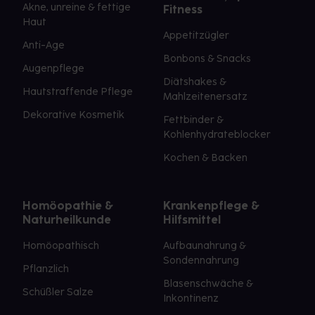
Akne, unreine & fettige
Fitness
Haut
Appetitzügler
Anti-Age
Bonbons & Snacks
Augenpflege
Diätshakes &
Hautstraffende Pflege
Mahlzeitenersatz
Dekorative Kosmetik
Fettbinder &
Kohlenhydrateblocker
Kochen & Backen
Homöopathie &
Krankenpflege &
Naturheilkunde
Hilfsmittel
Homöopathisch
Aufbaunahrung &
Sondennahrung
Pflanzlich
Blasenschwäche &
Schüßler Salze
Inkontinenz