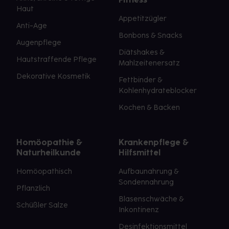
Haut
Appetitzügler
Anti-Age
Bonbons & Snacks
Augenpflege
Diätshakes &
Hautstraffende Pflege
Mahlzeitenersatz
Dekorative Kosmetik
Fettbinder &
Kohlenhydrateblocker
Kochen & Backen
Homöopathie &
Krankenpflege &
Naturheilkunde
Hilfsmittel
Homöopathisch
Aufbaunahrung &
Sondennahrung
Pflanzlich
Blasenschwäche &
Schüßler Salze
Inkontinenz
Desinfektionsmittel