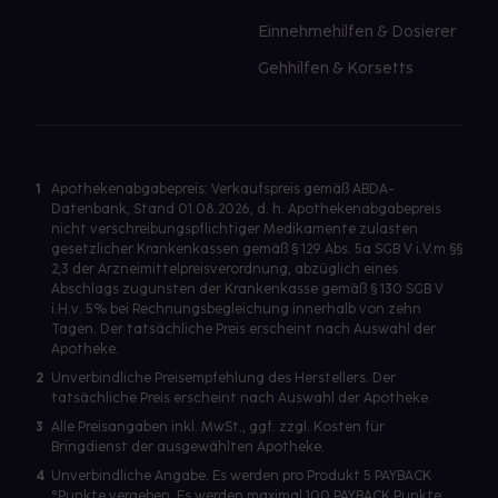
Einnehmehilfen & Dosierer
Gehhilfen & Korsetts
1
Apothekenabgabepreis: Verkaufspreis gemäß ABDA-
Datenbank, Stand 01.08.2026, d. h. Apothekenabgabepreis
nicht verschreibungspflichtiger Medikamente zulasten
gesetzlicher Krankenkassen gemäß § 129 Abs. 5a SGB V i.V.m §§
2,3 der Arzneimittelpreisverordnung, abzüglich eines
Abschlags zugunsten der Krankenkasse gemäß § 130 SGB V
i.H.v. 5% bei Rechnungsbegleichung innerhalb von zehn
Tagen. Der tatsächliche Preis erscheint nach Auswahl der
Apotheke.
2
Unverbindliche Preisempfehlung des Herstellers. Der
tatsächliche Preis erscheint nach Auswahl der Apotheke.
3
Alle Preisangaben inkl. MwSt., ggf. zzgl. Kosten für
Bringdienst der ausgewählten Apotheke.
4
Unverbindliche Angabe. Es werden pro Produkt 5 PAYBACK
°Punkte vergeben. Es werden maximal 100 PAYBACK Punkte