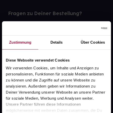
Fragen zu Deiner Bestellung?
Kontakt
FAQ
Zustimmung
Details
Über Cookies
Widerrufsformular
Diese Webseite verwendet Cookies
Wir verwenden Cookies, um Inhalte und Anzeigen zu
personalisieren, Funktionen für soziale Medien anbieten
gesund.de
zu können und die Zugriffe auf unsere Webseite zu
analysieren. Außerdem geben wir Informationen zu
Über uns
Deiner Verwendung unserer Webseite an unsere Partner
Karriere
für soziale Medien, Werbung und Analysen weiter.
Unsere Partner führen diese Informationen
Newsletter
möglicherweise mit weiteren Daten zusammen, die Du