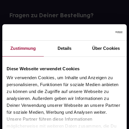
Fragen zu Deiner Bestellung?
Kontakt
FAQ
Zustimmung
Details
Über Cookies
Widerrufsformular
Diese Webseite verwendet Cookies
Wir verwenden Cookies, um Inhalte und Anzeigen zu
personalisieren, Funktionen für soziale Medien anbieten
gesund.de
zu können und die Zugriffe auf unsere Webseite zu
analysieren. Außerdem geben wir Informationen zu
Über uns
Deiner Verwendung unserer Webseite an unsere Partner
Karriere
für soziale Medien, Werbung und Analysen weiter.
Unsere Partner führen diese Informationen
Newsletter
möglicherweise mit weiteren Daten zusammen, die Du