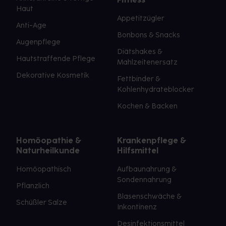
Haut
Appetitzügler
Anti-Age
Bonbons & Snacks
Augenpflege
Diätshakes &
Hautstraffende Pflege
Mahlzeitenersatz
Dekorative Kosmetik
Fettbinder &
Kohlenhydrateblocker
Kochen & Backen
Homöopathie &
Krankenpflege &
Naturheilkunde
Hilfsmittel
Homöopathisch
Aufbaunahrung &
Sondennahrung
Pflanzlich
Blasenschwäche &
Schüßler Salze
Inkontinenz
Desinfektionsmittel