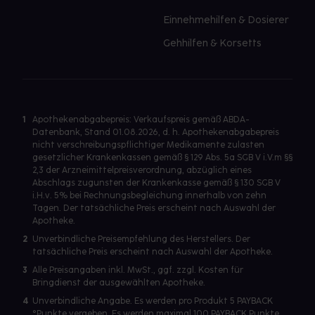
Einnehmehilfen & Dosierer
Gehhilfen & Korsetts
1
Apothekenabgabepreis: Verkaufspreis gemäß ABDA-
Datenbank, Stand 01.08.2026, d. h. Apothekenabgabepreis
nicht verschreibungspflichtiger Medikamente zulasten
gesetzlicher Krankenkassen gemäß § 129 Abs. 5a SGB V i.V.m §§
2,3 der Arzneimittelpreisverordnung, abzüglich eines
Abschlags zugunsten der Krankenkasse gemäß § 130 SGB V
i.H.v. 5% bei Rechnungsbegleichung innerhalb von zehn
Tagen. Der tatsächliche Preis erscheint nach Auswahl der
Apotheke.
2
Unverbindliche Preisempfehlung des Herstellers. Der
tatsächliche Preis erscheint nach Auswahl der Apotheke.
3
Alle Preisangaben inkl. MwSt., ggf. zzgl. Kosten für
Bringdienst der ausgewählten Apotheke.
4
Unverbindliche Angabe. Es werden pro Produkt 5 PAYBACK
°Punkte vergeben. Es werden maximal 100 PAYBACK Punkte