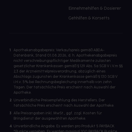
Einnehmehilfen & Dosierer
Gehhilfen & Korsetts
1
Apothekenabgabepreis: Verkaufspreis gemäß ABDA-
Datenbank, Stand 01.08.2026, d. h. Apothekenabgabepreis
nicht verschreibungspflichtiger Medikamente zulasten
gesetzlicher Krankenkassen gemäß § 129 Abs. 5a SGB V i.V.m §§
2,3 der Arzneimittelpreisverordnung, abzüglich eines
Abschlags zugunsten der Krankenkasse gemäß § 130 SGB V
i.H.v. 5% bei Rechnungsbegleichung innerhalb von zehn
Tagen. Der tatsächliche Preis erscheint nach Auswahl der
Apotheke.
2
Unverbindliche Preisempfehlung des Herstellers. Der
tatsächliche Preis erscheint nach Auswahl der Apotheke.
3
Alle Preisangaben inkl. MwSt., ggf. zzgl. Kosten für
Bringdienst der ausgewählten Apotheke.
4
Unverbindliche Angabe. Es werden pro Produkt 5 PAYBACK
°Punkte vergeben. Es werden maximal 100 PAYBACK Punkte