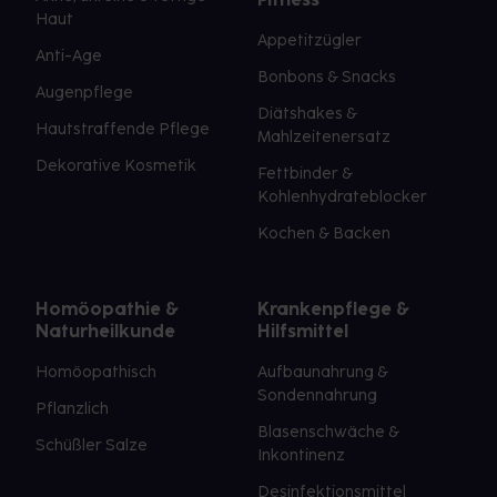
Haut
Appetitzügler
Anti-Age
Bonbons & Snacks
Augenpflege
Diätshakes &
Hautstraffende Pflege
Mahlzeitenersatz
Dekorative Kosmetik
Fettbinder &
Kohlenhydrateblocker
Kochen & Backen
Homöopathie &
Krankenpflege &
Naturheilkunde
Hilfsmittel
Homöopathisch
Aufbaunahrung &
Sondennahrung
Pflanzlich
Blasenschwäche &
Schüßler Salze
Inkontinenz
Desinfektionsmittel