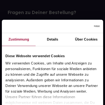
Fragen zu Deiner Bestellung?
Kontakt
FAQ
Zustimmung
Details
Über Cookies
Widerrufsformular
Diese Webseite verwendet Cookies
Wir verwenden Cookies, um Inhalte und Anzeigen zu
personalisieren, Funktionen für soziale Medien anbieten
gesund.de
zu können und die Zugriffe auf unsere Webseite zu
analysieren. Außerdem geben wir Informationen zu
Über uns
Deiner Verwendung unserer Webseite an unsere Partner
Karriere
für soziale Medien, Werbung und Analysen weiter.
Unsere Partner führen diese Informationen
Newsletter
möglicherweise mit weiteren Daten zusammen, die Du