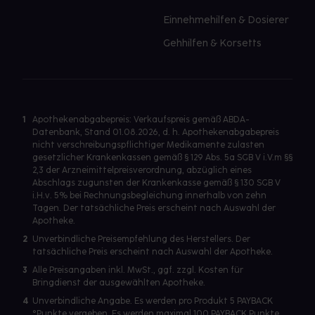
Einnehmehilfen & Dosierer
Gehhilfen & Korsetts
1
Apothekenabgabepreis: Verkaufspreis gemäß ABDA-
Datenbank, Stand 01.08.2026, d. h. Apothekenabgabepreis
nicht verschreibungspflichtiger Medikamente zulasten
gesetzlicher Krankenkassen gemäß § 129 Abs. 5a SGB V i.V.m §§
2,3 der Arzneimittelpreisverordnung, abzüglich eines
Abschlags zugunsten der Krankenkasse gemäß § 130 SGB V
i.H.v. 5% bei Rechnungsbegleichung innerhalb von zehn
Tagen. Der tatsächliche Preis erscheint nach Auswahl der
Apotheke.
2
Unverbindliche Preisempfehlung des Herstellers. Der
tatsächliche Preis erscheint nach Auswahl der Apotheke.
3
Alle Preisangaben inkl. MwSt., ggf. zzgl. Kosten für
Bringdienst der ausgewählten Apotheke.
4
Unverbindliche Angabe. Es werden pro Produkt 5 PAYBACK
°Punkte vergeben. Es werden maximal 100 PAYBACK Punkte