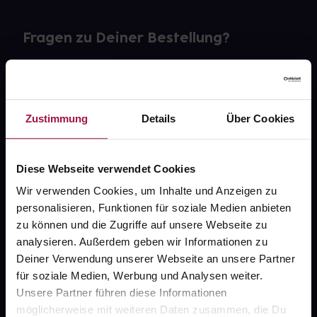
Fragen zu Deiner Bestellung?
Kontakt
FAQ
Zustimmung
Details
Über Cookies
Widerrufsformular
Diese Webseite verwendet Cookies
Wir verwenden Cookies, um Inhalte und Anzeigen zu
personalisieren, Funktionen für soziale Medien anbieten
gesund.de
zu können und die Zugriffe auf unsere Webseite zu
analysieren. Außerdem geben wir Informationen zu
Über uns
Deiner Verwendung unserer Webseite an unsere Partner
Karriere
für soziale Medien, Werbung und Analysen weiter.
Unsere Partner führen diese Informationen
Newsletter
möglicherweise mit weiteren Daten zusammen, die Du