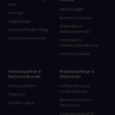
Haut
Appetitzügler
Anti-Age
Bonbons & Snacks
Augenpflege
Diätshakes &
Hautstraffende Pflege
Mahlzeitenersatz
Dekorative Kosmetik
Fettbinder &
Kohlenhydrateblocker
Kochen & Backen
Homöopathie &
Krankenpflege &
Naturheilkunde
Hilfsmittel
Homöopathisch
Aufbaunahrung &
Sondennahrung
Pflanzlich
Blasenschwäche &
Schüßler Salze
Inkontinenz
Desinfektionsmittel