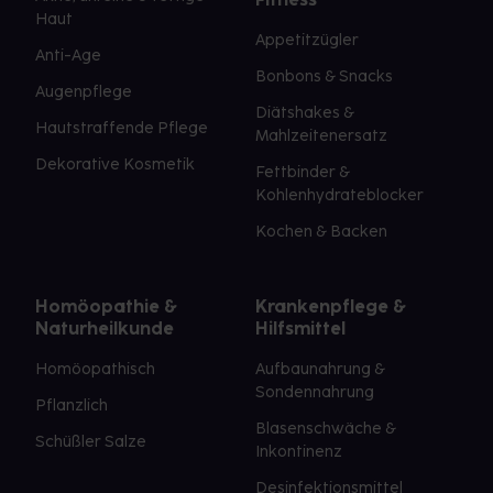
Haut
Appetitzügler
Anti-Age
Bonbons & Snacks
Augenpflege
Diätshakes &
Hautstraffende Pflege
Mahlzeitenersatz
Dekorative Kosmetik
Fettbinder &
Kohlenhydrateblocker
Kochen & Backen
Homöopathie &
Krankenpflege &
Naturheilkunde
Hilfsmittel
Homöopathisch
Aufbaunahrung &
Sondennahrung
Pflanzlich
Blasenschwäche &
Schüßler Salze
Inkontinenz
Desinfektionsmittel