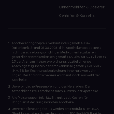
Einnehmehilfen & Dosierer
Gehhilfen & Korsetts
1
Apothekenabgabepreis: Verkaufspreis gemäß ABDA-
Datenbank, Stand 01.08.2026, d. h. Apothekenabgabepreis
nicht verschreibungspflichtiger Medikamente zulasten
gesetzlicher Krankenkassen gemäß § 129 Abs. 5a SGB V i.V.m §§
2,3 der Arzneimittelpreisverordnung, abzüglich eines
Abschlags zugunsten der Krankenkasse gemäß § 130 SGB V
i.H.v. 5% bei Rechnungsbegleichung innerhalb von zehn
Tagen. Der tatsächliche Preis erscheint nach Auswahl der
Apotheke.
2
Unverbindliche Preisempfehlung des Herstellers. Der
tatsächliche Preis erscheint nach Auswahl der Apotheke.
3
Alle Preisangaben inkl. MwSt., ggf. zzgl. Kosten für
Bringdienst der ausgewählten Apotheke.
4
Unverbindliche Angabe. Es werden pro Produkt 5 PAYBACK
°Punkte vergeben. Es werden maximal 100 PAYBACK Punkte