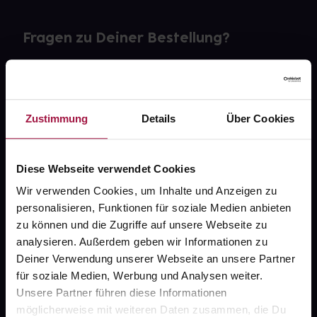
Fragen zu Deiner Bestellung?
Kontakt
FAQ
Zustimmung
Details
Über Cookies
Widerrufsformular
Diese Webseite verwendet Cookies
Wir verwenden Cookies, um Inhalte und Anzeigen zu
personalisieren, Funktionen für soziale Medien anbieten
gesund.de
zu können und die Zugriffe auf unsere Webseite zu
analysieren. Außerdem geben wir Informationen zu
Über uns
Deiner Verwendung unserer Webseite an unsere Partner
Karriere
für soziale Medien, Werbung und Analysen weiter.
Unsere Partner führen diese Informationen
Newsletter
möglicherweise mit weiteren Daten zusammen, die Du